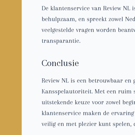
De klantenservice van Review NL is
behulpzaam, en spreekt zowel Nede
veelgestelde vragen worden beantw
transparantie.
Conclusie
Review NL is een betrouwbaar en g
Kansspelautoriteit. Met een ruim 
uitstekende keuze voor zowel begi
klantenservice maken de ervaring 
veilig en met plezier kunt spelen,