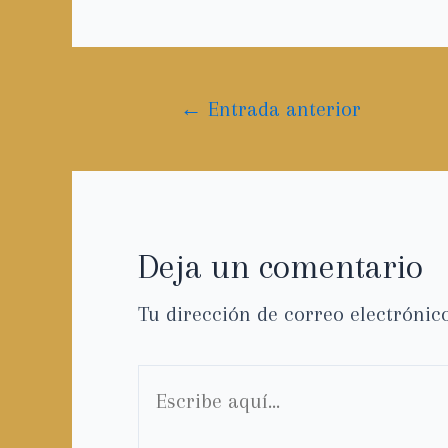
←
Entrada anterior
Deja un comentario
Tu dirección de correo electrónic
Escribe
aquí...