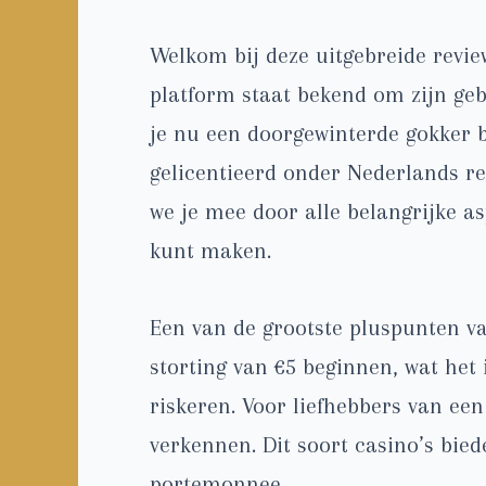
Welkom bij deze uitgebreide revie
platform staat bekend om zijn gebr
je nu een doorgewinterde gokker be
gelicentieerd onder Nederlands re
we je mee door alle belangrijke a
kunt maken.
Een van de grootste pluspunten v
storting van €5 beginnen, wat het
riskeren. Voor liefhebbers van ee
verkennen. Dit soort casino’s bie
portemonnee.