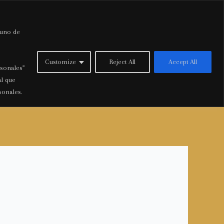
 uno de
Inicio
Customize
Reject All
Accept All
rsonales”
al que
sonales.