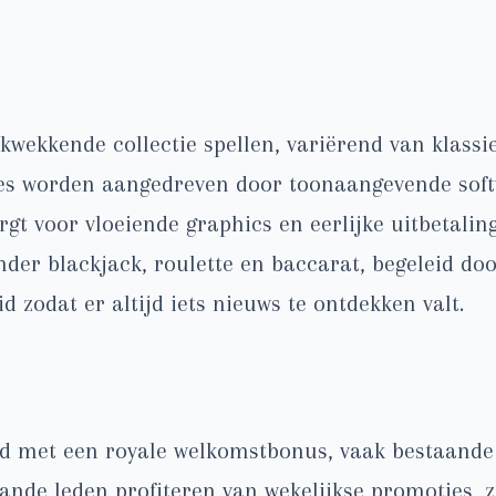
kwekkende collectie spellen, variërend van klass
ames worden aangedreven door toonaangevende soft
t voor vloeiende graphics en eerlijke uitbetaling
der blackjack, roulette en baccarat, begeleid doo
 zodat er altijd iets nieuws te ontdekken valt.
d met een royale welkomstbonus, vaak bestaande
taande leden profiteren van wekelijkse promoties,