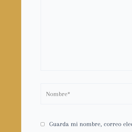
Nombre*
Guarda mi nombre, correo elec