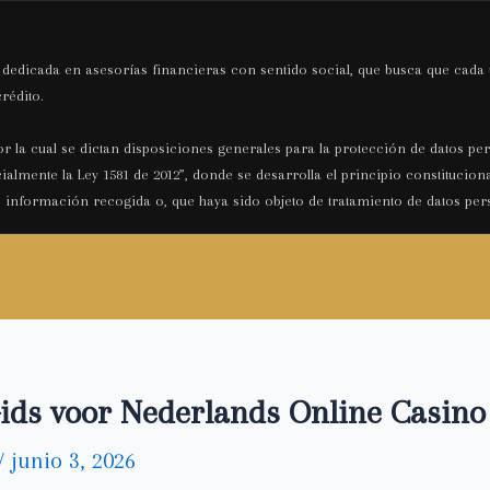
dicada en asesorías financieras con sentido social, que busca que cada
crédito.
or la cual se dictan disposiciones generales para la protección de datos pe
cieras
ialmente la Ley 1581 de 2012”, donde se desarrolla el principio constitucion
de información recogida o, que haya sido objeto de tratamiento de datos per
ids voor Nederlands Online Casino
/
junio 3, 2026