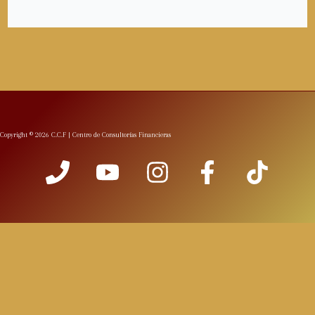
Copyright © 2026 C.C.F | Centro de Consultorías Financieras