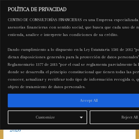
Ir
Navegación
Mai
POLÍTICA DE PRIVACIDAD
al
de
C.C.F
CENTRO DE CONSULTORÍAS FINANCIERAS es una Empresa especializada
Men
contenido
entradas
asesorías financieras con sentido social, que busca que cada uno de nu
entienda, analice e interprete las condiciones de su crédito.
Centro de Consultorías
Financieras
Dando cumplimiento a lo dispuesto en la Ley Estatutaria 1581 de 2012 “po
dictan disposiciones generales para la protección de datos personales”
Reglamentario 1377 de 2013 “por el cual se reglamenta parcialmente la L
donde se desarrolla el principio constitucional que tienen todas las pe
conocer, actualizar y rectificar todo tipo de información recogida o, 
Aruba Bet Gaming : Votre
objeto de tratamiento de datos personales.
Destination de Divertissement
Accept All
en Ligne sécurisé Premium
Customize
Reject All
Deja un comentario
/ Por
adml1isxe
/
junio 3,
2026