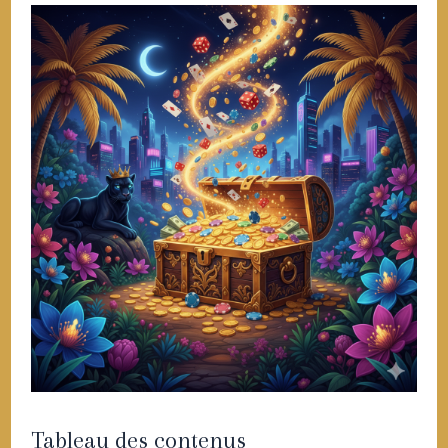
Tableau des contenus