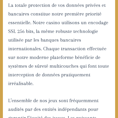
La totale protection de vos données privées et
bancaires constitue notre première priorité
essentielle. Notre casino utilisons un encodage
SSL 256 bits, la même robuste technologie
utilisée par les banques bancaires
internationales. Chaque transaction effectuée
sur notre moderne plateforme bénéficie de
systèmes de sûreté multicouches qui font toute
interception de données pratiquement
irréalisable.
L’ensemble de nos jeux sont fréquemment
audités par des entités indépendants pour