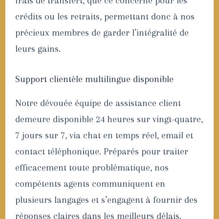
frais de transfert, que ce concerne pour les
crédits ou les retraits, permettant donc à nos
précieux membres de garder l’intégralité de
leurs gains.
Support clientèle multilingue disponible
Notre dévouée équipe de assistance client
demeure disponible 24 heures sur vingt-quatre,
7 jours sur 7, via chat en temps réel, email et
contact téléphonique. Préparés pour traiter
efficacement toute problématique, nos
compétents agents communiquent en
plusieurs langages et s’engagent à fournir des
réponses claires dans les meilleurs délais.