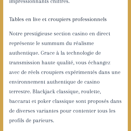
impressionnants chiffres.
Tables en live et croupiers professionnels
Notre prestigieuse section casino en direct
représente le summum du réalisme
authentique. Grace à la technologie de
transmission haute qualité, vous échangez
avec de réels croupiers expérimentés dans une
environnement authentique de casino
terrestre. Blackjack classique, roulette,
baccarat et poker classique sont proposés dans
de diverses variantes pour contenter tous les
profils de parieurs.