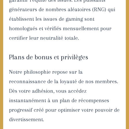
garantir l’équité des issues. Les puissants
générateurs de nombres aléatoires (RNG) qui
établissent les issues de gaming sont
homologués et vérifiés mensuellement pour
certifier leur neutralité totale.
Plans de bonus et privilèges
Notre philosophie repose sur la
reconnaissance de la loyauté de nos membres.
Dès votre adhésion, vous accédez
instantanément à un plan de récompenses
progressif créé pour optimiser votre pouvoir de
divertissement.