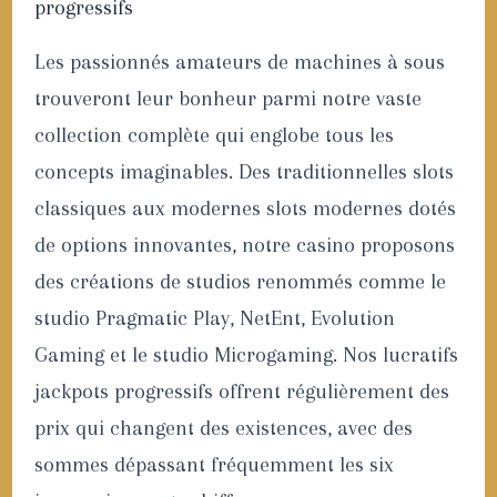
progressifs
Les passionnés amateurs de machines à sous
trouveront leur bonheur parmi notre vaste
collection complète qui englobe tous les
concepts imaginables. Des traditionnelles slots
classiques aux modernes slots modernes dotés
de options innovantes, notre casino proposons
des créations de studios renommés comme le
studio Pragmatic Play, NetEnt, Evolution
Gaming et le studio Microgaming. Nos lucratifs
jackpots progressifs offrent régulièrement des
prix qui changent des existences, avec des
sommes dépassant fréquemment les six