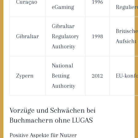
Curaçao
1996
eGaming
Regulier
Gibraltar
Britische
Gibraltar
Regulatory
1998
Aufsicht
Authority
National
Zypern
Betting
2012
EU-konf
Authority
Vorzüge und Schwächen bei
Buchmachern ohne LUGAS
Positive Aspekte für Nutzer