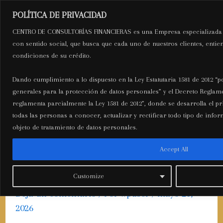
Ir
Navegación
Mai
POLÍTICA DE PRIVACIDAD
al
de
C.C.F
CENTRO DE CONSULTORÍAS FINANCIERAS es una Empresa especializada d
Men
contenido
entradas
con sentido social, que busca que cada uno de nuestros clientes, entien
condiciones de su crédito.
Centro de Consultorías
Financieras
Dando cumplimiento a lo dispuesto en la Ley Estatutaria 1581 de 2012 “p
generales para la protección de datos personales” y el Decreto Reglame
reglamenta parcialmente la Ley 1581 de 2012”, donde se desarrolla el pr
todas las personas a conocer, actualizar y rectificar todo tipo de inf
objeto de tratamiento de datos personales.
Wettportale außerhalb LUGAS:
Accept All
Optionen für deutschsprachige
Spieler
Customize
Deja un comentario
/ Por
wpuser
/
mayo 21,
2026