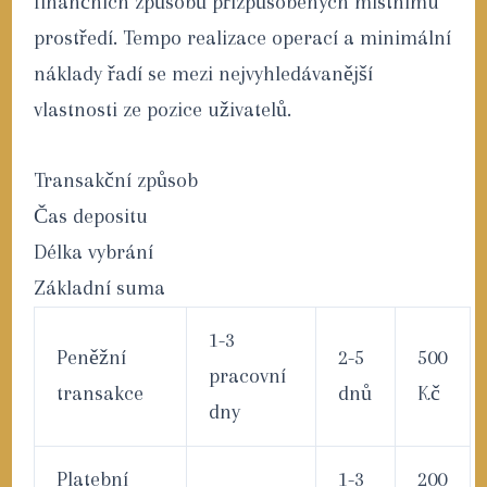
finančních způsobů přizpůsobených místnímu
prostředí. Tempo realizace operací a minimální
náklady řadí se mezi nejvyhledávanější
vlastnosti ze pozice uživatelů.
Transakční způsob
Čas depositu
Délka vybrání
Základní suma
1-3
Peněžní
2-5
500
pracovní
transakce
dnů
Kč
dny
Platební
1-3
200