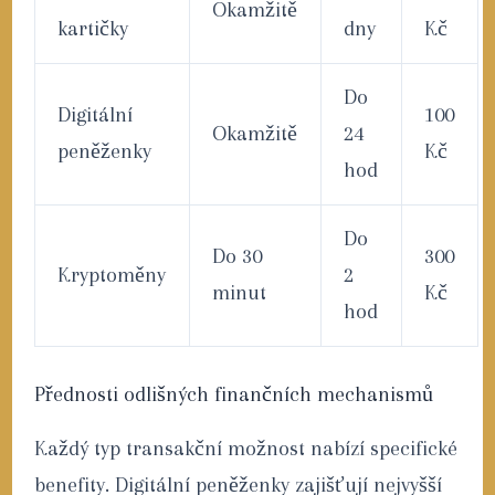
Okamžitě
kartičky
dny
Kč
Do
Digitální
100
Okamžitě
24
peněženky
Kč
hod
Do
Do 30
300
Kryptoměny
2
minut
Kč
hod
Přednosti odlišných finančních mechanismů
Každý typ transakční možnost nabízí specifické
benefity. Digitální peněženky zajišťují nejvyšší