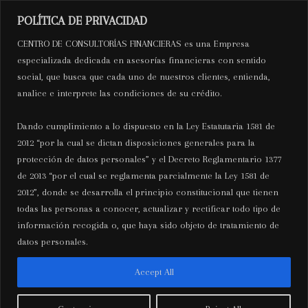
Ir
Navegación
Mai
POLÍTICA DE PRIVACIDAD
al
de
C.C.F
CENTRO DE CONSULTORÍAS FINANCIERAS es una Empresa
Men
contenido
entradas
especializada dedicada en asesorías financieras con sentido
social, que busca que cada uno de nuestros clientes, entienda,
Centro de Consultorías
analice e interprete las condiciones de su crédito.
Financieras
Dando cumplimiento a lo dispuesto en la Ley Estatutaria 1581 de
2012 “por la cual se dictan disposiciones generales para la
protección de datos personales” y el Decreto Reglamentario 1377
de 2013 “por el cual se reglamenta parcialmente la Ley 1581 de
Úplný návod internetovým
2012”, donde se desarrolla el principio constitucional que tienen
todas las personas a conocer, actualizar y rectificar todo tipo de
kasinem: Jak si vybrat a sázet
información recogida o, que haya sido objeto de tratamiento de
bezpečně
datos personales.
Deja un comentario
/ Por
wpuser
/
mayo 21,
Accept All
2026