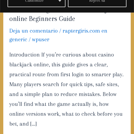
Customize
Reject All
Smart Strategies for casino blackjack
Smart
online Beginners Guide
Strategies
for
Deja un comentario
/
raptergiris.com en
casino
generic
/
wpuser
blackjack
Introduction If you’re curious about casino
online
blackjack online, this guide gives a clear,
Beginners
practical route from first login to smarter play.
Guide
Many players search for quick tips, safe sites,
and a simple plan to reduce mistakes. Below
you’ll find what the game actually is, how
online versions work, what to check before you
bet, and […]