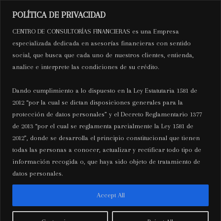
Ir
Mai
POLÍTICA DE PRIVACIDAD
al
C.C.F
CENTRO DE CONSULTORÍAS FINANCIERAS es una Empresa
Men
contenido
especializada dedicada en asesorías financieras con sentido
social, que busca que cada uno de nuestros clientes, entienda,
Centro de Consultorías
analice e interprete las condiciones de su crédito.
Financieras
Dando cumplimiento a lo dispuesto en la Ley Estatutaria 1581 de
2012 “por la cual se dictan disposiciones generales para la
protección de datos personales” y el Decreto Reglamentario 1377
de 2013 “por el cual se reglamenta parcialmente la Ley 1581 de
2012”, donde se desarrolla el principio constitucional que tienen
raptergiris.com en
todas las personas a conocer, actualizar y rectificar todo tipo de
información recogida o, que haya sido objeto de tratamiento de
generic
datos personales.
Accept All