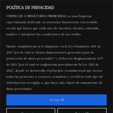
Ir
Mai
POLÍTICA DE PRIVACIDAD
al
C.C.F
CENTRO DE CONSULTORÍAS FINANCIERAS es una Empresa
Men
contenido
especializada dedicada en asesorías financieras con sentido
social, que busca que cada uno de nuestros clientes, entienda,
Centro de Consultorías
analice e interprete las condiciones de su crédito.
Financieras
Dando cumplimiento a lo dispuesto en la Ley Estatutaria 1581 de
2012 “por la cual se dictan disposiciones generales para la
protección de datos personales” y el Decreto Reglamentario 1377
de 2013 “por el cual se reglamenta parcialmente la Ley 1581 de
2012”, donde se desarrolla el principio constitucional que tienen
outmedia.org
todas las personas a conocer, actualizar y rectificar todo tipo de
información recogida o, que haya sido objeto de tratamiento de
datos personales.
Accept All
Bahis ve Casino Pinco Türkiye Resmi
Bahis