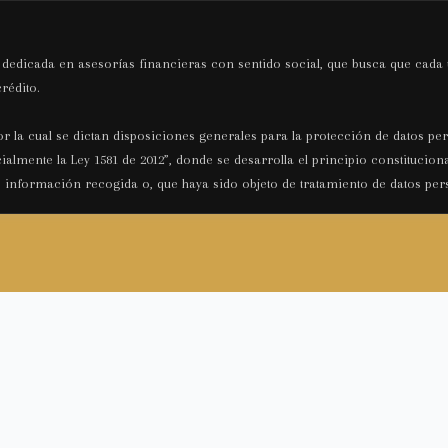
dicada en asesorías financieras con sentido social, que busca que cada
crédito.
or la cual se dictan disposiciones generales para la protección de datos pe
cieras
ialmente la Ley 1581 de 2012”, donde se desarrolla el principio constitucion
de información recogida o, que haya sido objeto de tratamiento de datos per