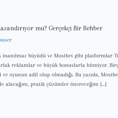
 Kazandırıyor mu? Gerçekçi Bir Rehber
puser
a inanılmaz büyüdü ve Mostbet gibi platformlar Tü
lak reklamlar ve büyük bonuslarla bitmiyor. Birç
i ve oyunun adil olup olmadığı. Bu yazıda, Mostbe
ele alacağım, pratik çözümler önereceğim […]