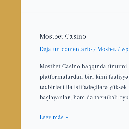
Mostbet Casino
Mostbet
Casino
Deja un comentario
/
Mosbet
/
wp
Mostbet Casino haqqında ümumi m
platformalardan biri kimi fəaliyyə
tədbirləri ilə istifadəçilərə yüks
başlayanlar, həm də təcrübəli oy
Leer más »