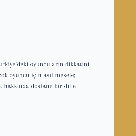
rkiye’deki oyuncuların dikkatini
ok oyuncu için asıl mesele;
t hakkında dostane bir dille