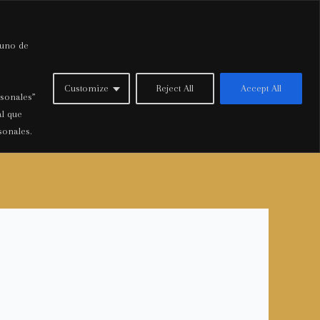
 uno de
Inicio
Customize
Reject All
Accept All
rsonales”
al que
sonales.