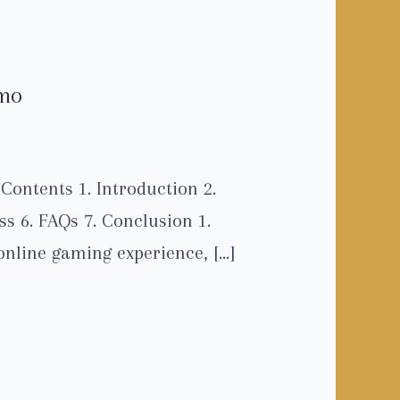
emo
Contents 1. Introduction 2.
s 6. FAQs 7. Conclusion 1.
 online gaming experience, […]