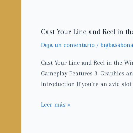
Cast Your Line and Reel in t
Cast
Your
Deja un comentario
/
bigbassbona
Line
Cast Your Line and Reel in the Wi
and
Gameplay Features 3. Graphics and
Reel
Introduction If you’re an avid slo
in
the
Leer más »
Wins
Exploring
the