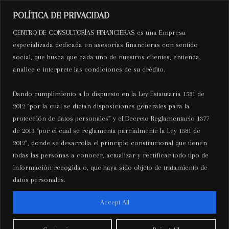
Ir
Mai
POLÍTICA DE PRIVACIDAD
al
C.C.F
CENTRO DE CONSULTORÍAS FINANCIERAS es una Empresa
Men
contenido
especializada dedicada en asesorías financieras con sentido
social, que busca que cada uno de nuestros clientes, entienda,
Centro de Consultorías
analice e interprete las condiciones de su crédito.
Financieras
Dando cumplimiento a lo dispuesto en la Ley Estatutaria 1581 de
2012 “por la cual se dictan disposiciones generales para la
protección de datos personales” y el Decreto Reglamentario 1377
de 2013 “por el cual se reglamenta parcialmente la Ley 1581 de
2012”, donde se desarrolla el principio constitucional que tienen
aviator game
todas las personas a conocer, actualizar y rectificar todo tipo de
información recogida o, que haya sido objeto de tratamiento de
datos personales.
Accept All
Aviator Money Game How It Works and
Aviator