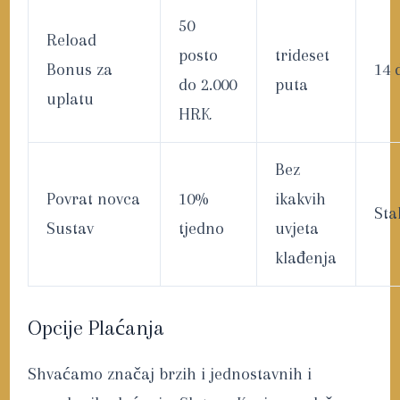
50
Reload
posto
trideset
Bonus za
14 
do 2.000
puta
uplatu
HRK
Bez
Povrat novca
10%
ikakvih
Sta
Sustav
tjedno
uvjeta
klađenja
Opcije Plaćanja
Shvaćamo značaj brzih i jednostavnih i