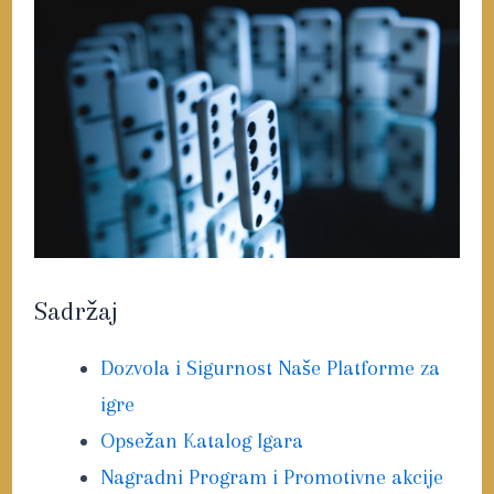
Sadržaj
Dozvola i Sigurnost Naše Platforme za
igre
Opsežan Katalog Igara
Nagradni Program i Promotivne akcije