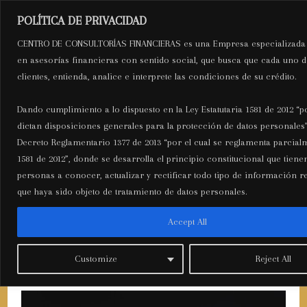
Ir
Navegación
Mai
POLÍTICA DE PRIVACIDAD
al
de
C.C.F
CENTRO DE CONSULTORÍAS FINANCIERAS es una Empresa especializada
Men
contenido
entradas
en asesorías financieras con sentido social, que busca que cada uno d
clientes, entienda, analice e interprete las condiciones de su crédito.
Centro de Consultorías
Financieras
Dando cumplimiento a lo dispuesto en la Ley Estatutaria 1581 de 2012 “po
dictan disposiciones generales para la protección de datos personales”
Decreto Reglamentario 1377 de 2013 “por el cual se reglamenta parcialm
1581 de 2012”, donde se desarrolla el principio constitucional que tiene
personas a conocer, actualizar y rectificar todo tipo de información r
Slotoro Kockarnica – Tvoja
que haya sido objeto de tratamiento de datos personales.
Moderna Lokacija za Internetske
Accept All
Igre na Sreću
Customize
Reject All
Deja un comentario
/ Por
wpuser
/
junio 3, 2026