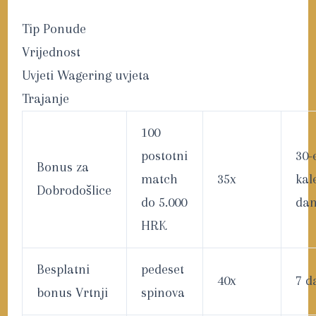
Tip Ponude
Vrijednost
Uvjeti Wagering uvjeta
Trajanje
100
postotni
30-
Bonus za
match
35x
kal
Dobrodošlice
do 5.000
da
HRK
Besplatni
pedeset
40x
7 d
bonus Vrtnji
spinova