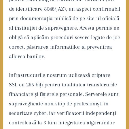
de identificare 8048/JAZ), un aspect confirmabil
prin documentația publică de pe site-ul oficială
al instituției de supraveghere. Acesta permis ne
obligă să aplicăm proceduri severe legate de joc
corect, păstrarea informațiilor și prevenirea
albirea banilor.
Infrastructurile nostrum utilizează criptare
SSL cu 256 biți pentru totalitatea transferurile
financiare și fișierele personale. Serverele sunt
supravegheate non-stop de profesioniști în
securitate cyber, iar verificatorii independenți
controlează la 3 luni integritatea algoritmilor