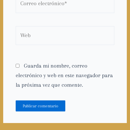
electrónico*
Web
Guarda mi nombre, correo
electrónico y web en este navegador para
la próxima vez que comente.