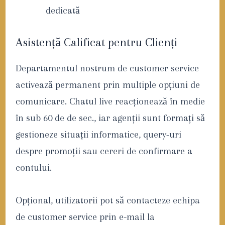
dedicată
Asistență Calificat pentru Clienți
Departamentul nostrum de customer service
activează permanent prin multiple opțiuni de
comunicare. Chatul live reacționează în medie
în sub 60 de de sec., iar agenții sunt formați să
gestioneze situații informatice, query-uri
despre promoții sau cereri de confirmare a
contului.
Opțional, utilizatorii pot să contacteze echipa
de customer service prin e-mail la