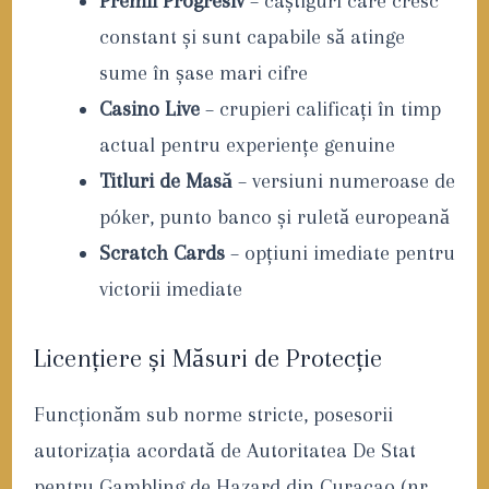
Premii Progresiv
– câștiguri care cresc
constant și sunt capabile să atinge
sume în șase mari cifre
Casino Live
– crupieri calificați în timp
actual pentru experiențe genuine
Titluri de Masă
– versiuni numeroase de
póker, punto banco și ruletă europeană
Scratch Cards
– opțiuni imediate pentru
victorii imediate
Licențiere și Măsuri de Protecție
Funcționăm sub norme stricte, posesorii
autorizația acordată de Autoritatea De Stat
pentru Gambling de Hazard din Curacao (nr.