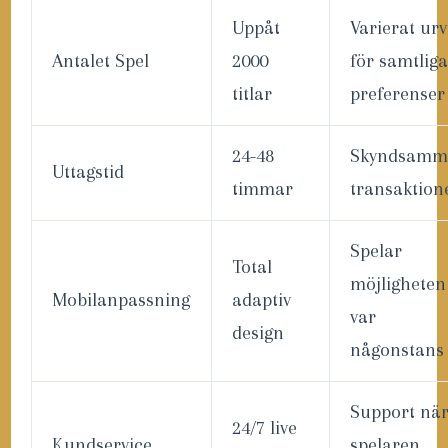
Uppåt
Varierat urv
Antalet Spel
2000
för samtliga
titlar
preferenser
24-48
Skyndsamm
Uttagstid
timmar
transaktion
Spelar
Total
möjligheten
Mobilanpassning
adaptiv
var
design
någonstans
Support nä
24/7 live
Kundservice
spelaren