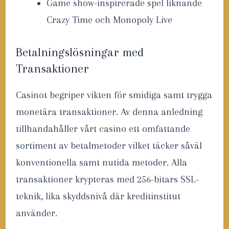
Game show-inspirerade spel liknande
Crazy Time och Monopoly Live
Betalningslösningar med
Transaktioner
Casinot begriper vikten för smidiga samt trygga
monetära transaktioner. Av denna anledning
tillhandahåller vårt casino ett omfattande
sortiment av betalmetoder vilket täcker såväl
konventionella samt nutida metoder. Alla
transaktioner krypteras med 256-bitars SSL-
teknik, lika skyddsnivå där kreditinstitut
använder.