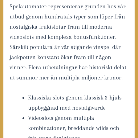
Spelautomater representerar grunden hos vår
utbud genom hundratals typer som löper från
nostalgiska fruktslotar fram till moderna
videoslots med komplexa bonusfunktioner.
Särskilt populära är vår stigande vinspel där
jackpotten konstant ökar fram till någon
vinner. Flera utbetalningar har historiskt delat
ut summor mer än multipla miljoner kronor.
Klassiska slots genom klassisk 3-hjuls
uppbyggnad med nostalgivärde
Videoslots genom multipla
kombinationer, breddande wilds och