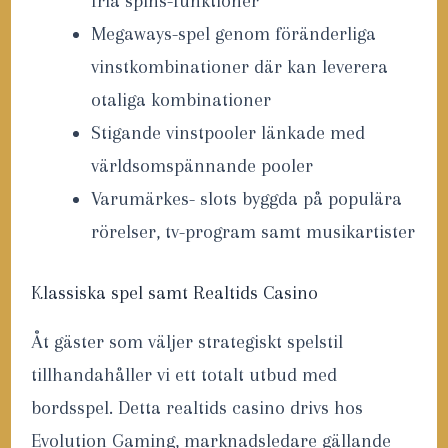
fria spins-funktioner
Megaways-spel genom föränderliga
vinstkombinationer där kan leverera
otaliga kombinationer
Stigande vinstpooler länkade med
världsomspännande pooler
Varumärkes- slots byggda på populära
rörelser, tv-program samt musikartister
Klassiska spel samt Realtids Casino
Åt gäster som väljer strategiskt spelstil
tillhandahåller vi ett totalt utbud med
bordsspel. Detta realtids casino drivs hos
Evolution Gaming, marknadsledare gällande