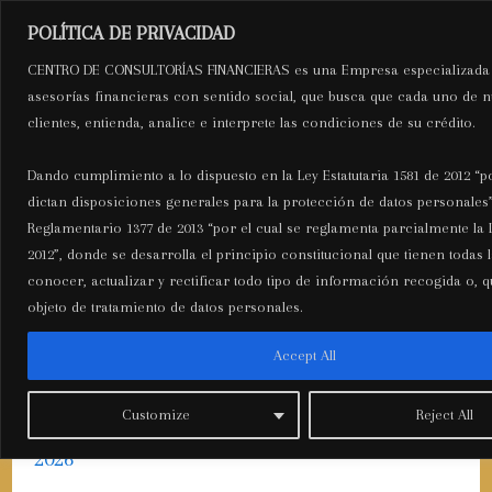
Ir
Navegación
Mai
POLÍTICA DE PRIVACIDAD
al
de
C.C.F
CENTRO DE CONSULTORÍAS FINANCIERAS es una Empresa especializada
Men
contenido
entradas
asesorías financieras con sentido social, que busca que cada uno de n
clientes, entienda, analice e interprete las condiciones de su crédito.
Centro de Consultorías
Financieras
Dando cumplimiento a lo dispuesto en la Ley Estatutaria 1581 de 2012 “po
dictan disposiciones generales para la protección de datos personales”
Reglamentario 1377 de 2013 “por el cual se reglamenta parcialmente la 
2012”, donde se desarrolla el principio constitucional que tienen todas 
conocer, actualizar y rectificar todo tipo de información recogida o, 
Slota Casino – Ditt Totala Guide
objeto de tratamiento de datos personales.
kring Engagerande Spel och
Accept All
Generösa Bonusar
Customize
Reject All
Deja un comentario
/ Por
wpuser
/
mayo 28,
2026