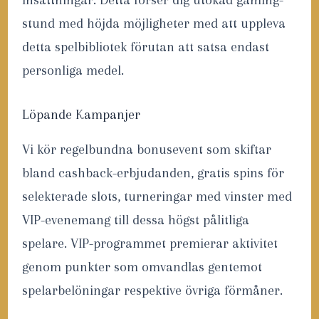
stund med höjda möjligheter med att uppleva
detta spelbibliotek förutan att satsa endast
personliga medel.
Löpande Kampanjer
Vi kör regelbundna bonusevent som skiftar
bland cashback-erbjudanden, gratis spins för
selekterade slots, turneringar med vinster med
VIP-evenemang till dessa högst pålitliga
spelare. VIP-programmet premierar aktivitet
genom punkter som omvandlas gentemot
spelarbelöningar respektive övriga förmåner.