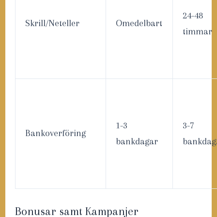
24-48
Skrill/Neteller
Omedelbart
timmar
1-3
3-7
Bankoverföring
bankdagar
bankdag
Bonusar samt Kampanjer