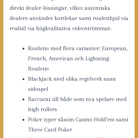
direkt dealer-lösningar, vilket autentiska
dealers använder kortlekar samt rouletthjul via
realtid via högkvalitativa videoströmmar.
Roulette med flera varianter: European,
French, American och Lightning
Roulette
Blackjack med olika regelverk samt
sidospel
Baccarat till både som nya spelare med
high rollers
Poker typer såsom Casino Hold’em samt
Three Card Poker