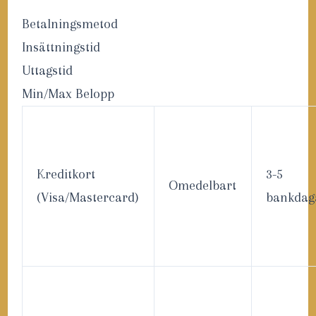
Betalningsmetod
Insättningstid
Uttagstid
Min/Max Belopp
Kreditkort
3-5
Omedelbart
(Visa/Mastercard)
bankdag