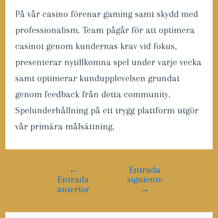
På vår casino förenar gaming samt skydd med
professionalism. Team pågår för att optimera
casinot genom kundernas krav vid fokus,
presenterar nytillkomna spel under varje vecka
samt optimerar kundupplevelsen grundat
genom feedback från detta community.
Spelunderhållning på ett trygg plattform utgör
vår primära målsättning.
←
Entrada
Entrada
siguiente
anterior
→