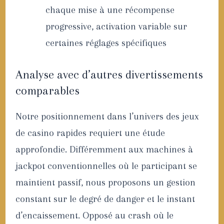
chaque mise à une récompense
progressive, activation variable sur
certaines réglages spécifiques
Analyse avec d’autres divertissements
comparables
Notre positionnement dans l’univers des jeux
de casino rapides requiert une étude
approfondie. Différemment aux machines à
jackpot conventionnelles où le participant se
maintient passif, nous proposons un gestion
constant sur le degré de danger et le instant
d’encaissement. Opposé au crash où le