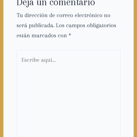
Deja un comentario
Tu dirección de correo electrónico no
será publicada.
Los campos obligatorios
están marcados con
*
Escribe
aquí...