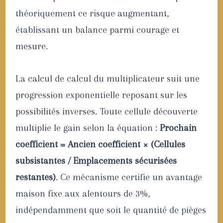
théoriquement ce risque augmentant,
établissant un balance parmi courage et
mesure.
La calcul de calcul du multiplicateur suit une
progression exponentielle reposant sur les
possibilités inverses. Toute cellule découverte
multiplie le gain selon la équation :
Prochain
coefficient = Ancien coefficient × (Cellules
subsistantes / Emplacements sécurisées
restantes)
. Ce mécanisme certifie un avantage
maison fixe aux alentours de 3%,
indépendamment que soit le quantité de pièges