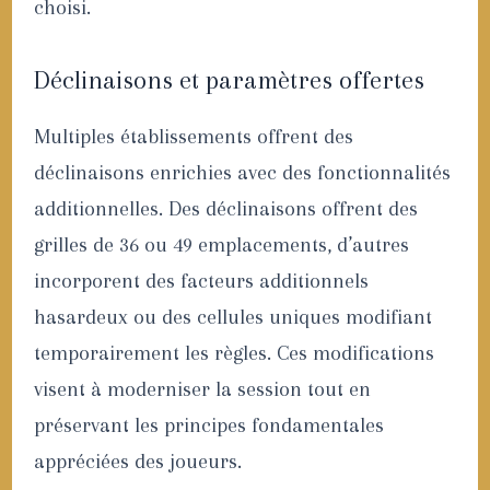
choisi.
Déclinaisons et paramètres offertes
Multiples établissements offrent des
déclinaisons enrichies avec des fonctionnalités
additionnelles. Des déclinaisons offrent des
grilles de 36 ou 49 emplacements, d’autres
incorporent des facteurs additionnels
hasardeux ou des cellules uniques modifiant
temporairement les règles. Ces modifications
visent à moderniser la session tout en
préservant les principes fondamentales
appréciées des joueurs.