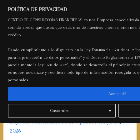
Ir
Navegación
Mai
POLÍTICA DE PRIVACIDAD
al
de
C.C.F
CENTRO DE CONSULTORÍAS FINANCIERAS es una Empresa especializada d
Men
contenido
entradas
sentido social, que busca que cada uno de nuestros clientes, entienda, 
crédito.
Centro de Consultorías
Financieras
Dando cumplimiento a lo dispuesto en la Ley Estatutaria 1581 de 2012 “p
para la protección de datos personales” y el Decreto Reglamentario 137
parcialmente la Ley 1581 de 2012”, donde se desarrolla el principio con
conocer, actualizar y rectificar todo tipo de información recogida o, q
personales.
Jeu Mine Slot : Le Tutoriel
Accept All
Complet du Titre de Gaming
Innovant
Customize
Deja un comentario
/ Por
wpuser
/
mayo 14,
2026