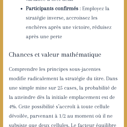
Participants confirmés
: Employez la
stratégie inverse, accroissez les
enchères après une victoire, réduisez
après une perte
Chances et valeur mathématique
Comprendre les principes sous-jacentes
modifie radicalement la stratégie du titre. Dans
une simple mine sur 25 cases, la probabilité de
la atteindre dès la initiale emplacement est de
4%. Cette possibilité s’accroît à toute cellule
dévoilée, parvenant à 1/2 au moment où il ne
subsiste que deux cellules. Le facteur équilibre