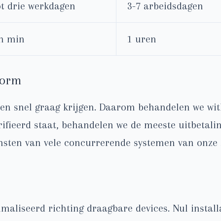
ot drie werkdagen
3-7 arbeidsdagen
en min
1 uren
 Norm
en snel graag krijgen. Daarom behandelen we with
fieerd staat, behandelen we de meeste uitbetali
iensten van vele concurrerende systemen van onze 
maliseerd richting draagbare devices. Nul installa