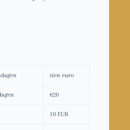
sdagen
tien euro
sdagen
€20
10 EUR