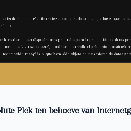
dicada en asesorías financieras con sentido social, que busca que cada
crédito.
or la cual se dictan disposiciones generales para la protección de datos pe
cieras
ialmente la Ley 1581 de 2012”, donde se desarrolla el principio constitucion
de información recogida o, que haya sido objeto de tratamiento de datos per
lute Plek ten behoeve van Internet