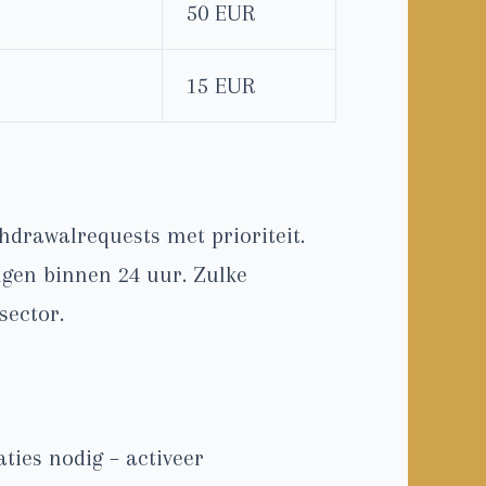
50 EUR
15 EUR
drawalrequests met prioriteit.
ngen binnen 24 uur. Zulke
sector.
ties nodig – activeer