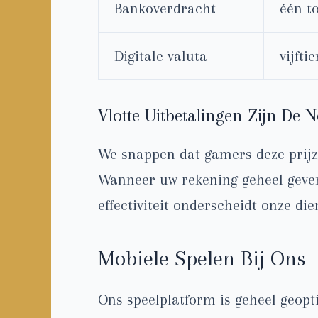
Bankoverdracht
één t
Digitale valuta
vijfti
Vlotte Uitbetalingen Zijn De
We snappen dat gamers deze prijz
Wanneer uw rekening geheel geveri
effectiviteit onderscheidt onze d
Mobiele Spelen Bij Ons
Ons speelplatform is geheel geopti