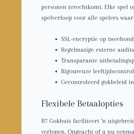
personen terechtkomt. Elke spel 
spelverloop voor alle spelers waar
SSL-encryptie op tweehonde
Regelmatige externe audits
Transparante uitbetalings
Rigoureuze leeftijdscontro
Gecontroleerd gokbeleid inc
Flexibele Betaalopties
B7 Gokhuis faciliteert ‘n uitgebre
verlopen. Ongeacht of u nu eenma