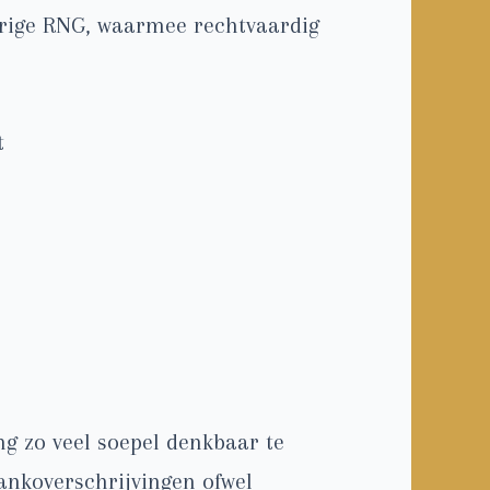
urige RNG, waarmee rechtvaardig
t
ng zo veel soepel denkbaar te
ankoverschrijvingen ofwel