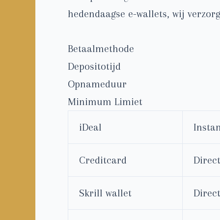
hedendaagse e-wallets, wij verzorg
Betaalmethode
Depositotijd
Opnameduur
Minimum Limiet
iDeal
Insta
Creditcard
Direc
Skrill wallet
Direc