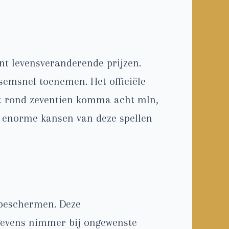
nt levensveranderende prijzen.
semsnel toenemen. Het officiële
gt rond zeventien komma acht mln,
e enorme kansen van deze spellen
 beschermen. Deze
gevens nimmer bij ongewenste