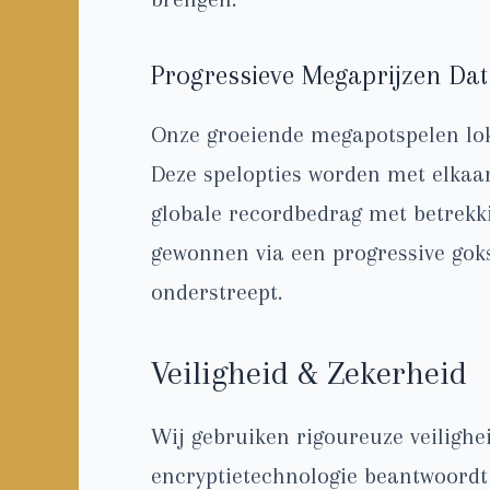
Progressieve Megaprijzen Da
Onze groeiende megapotspelen lok
Deze spelopties worden met elkaar
globale recordbedrag met betrekk
gewonnen via een progressive gok
onderstreept.
Veiligheid & Zekerheid
Wij gebruiken rigoureuze veiligh
encryptietechnologie beantwoordt