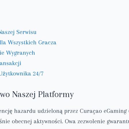
Naszej Serwisu
dla Wszystkich Gracza
nie Wygranych
ansakcji
Użytkownika 24/7
two Naszej Platformy
encję hazardu udzieloną przez Curaçao eGaming (n
śnie obecnej aktywności. Owa zezwolenie gwarantu