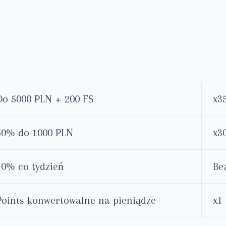
Do 5000 PLN + 200 FS
x3
50% do 1000 PLN
x3
10% co tydzień
Be
Points konwertowalne na pieniądze
x1