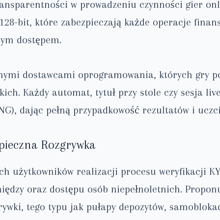
ansparentności w prowadzeniu czynności gier onl
128-bit, które zabezpieczają każde operacje fina
nym dostępem.
ymi dostawcami oprogramowania, których gry pod
kich. Każdy automat, tytuł przy stole czy sesja l
G), dając pełną przypadkowość rezultatów i uczci
zpieczna Rozgrywka
h użytkowników realizacji procesu weryfikacji KY
niędzy oraz dostępu osób niepełnoletnich. Propo
rywki, tego typu jak pułapy depozytów, samobloka