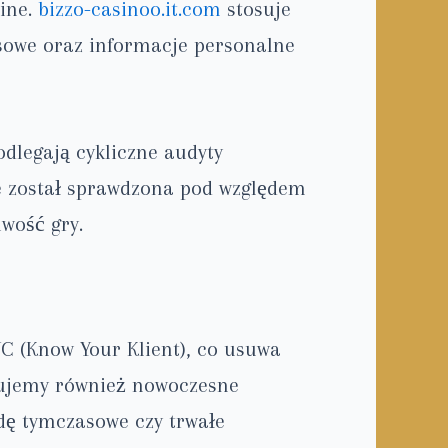
ine.
bizzo-casinoo.it.com
stosuje
nsowe oraz informacje personalne
legają cykliczne audyty
ive został sprawdzona pod względem
wość gry.
C (Know Your Klient), co usuwa
nujemy również nowoczesne
dę tymczasowe czy trwałe