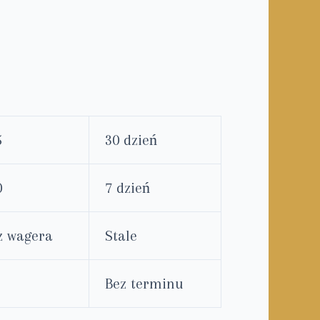
5
30 dzień
0
7 dzień
z wagera
Stale
Bez terminu