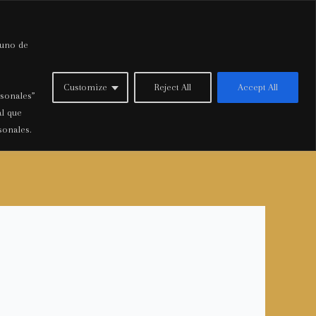
 uno de
Inicio
Customize
Reject All
Accept All
rsonales”
al que
sonales.