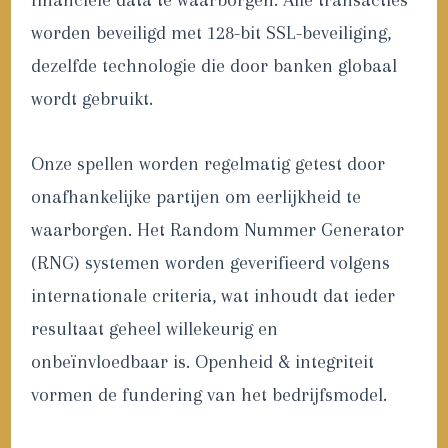
worden beveiligd met 128-bit SSL-beveiliging,
dezelfde technologie die door banken globaal
wordt gebruikt.
Onze spellen worden regelmatig getest door
onafhankelijke partijen om eerlijkheid te
waarborgen. Het Random Nummer Generator
(RNG) systemen worden geverifieerd volgens
internationale criteria, wat inhoudt dat ieder
resultaat geheel willekeurig en
onbeïnvloedbaar is. Openheid & integriteit
vormen de fundering van het bedrijfsmodel.