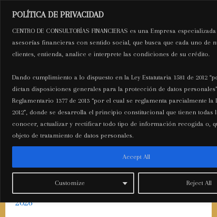
Ir
Navegación
Mai
POLÍTICA DE PRIVACIDAD
al
de
C.C.F
CENTRO DE CONSULTORÍAS FINANCIERAS es una Empresa especializada
Men
contenido
entradas
asesorías financieras con sentido social, que busca que cada uno de n
clientes, entienda, analice e interprete las condiciones de su crédito.
Centro de Consultorías
Financieras
Dando cumplimiento a lo dispuesto en la Ley Estatutaria 1581 de 2012 “po
dictan disposiciones generales para la protección de datos personales”
Reglamentario 1377 de 2013 “por el cual se reglamenta parcialmente la 
2012”, donde se desarrolla el principio constitucional que tienen todas 
conocer, actualizar y rectificar todo tipo de información recogida o, 
Spinstar Gaming: Jouw Complete
objeto de tratamiento de datos personales.
Handleiding over Internet
Accept All
Spelen
Customize
Reject All
Deja un comentario
/ Por
wpuser
/
mayo 6,
2026