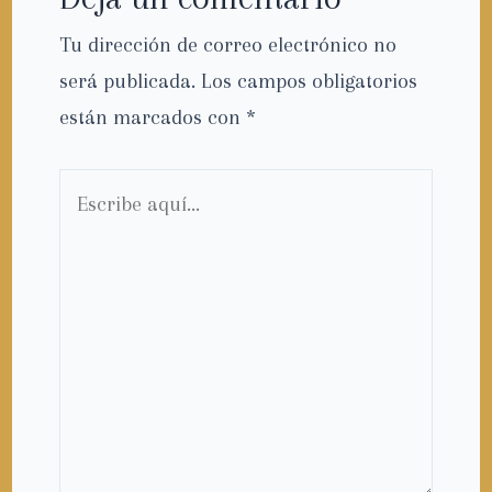
Tu dirección de correo electrónico no
será publicada.
Los campos obligatorios
están marcados con
*
Escribe
aquí...