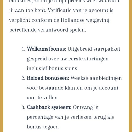
clausules, zodat je altijd precies weet waaraan
jij aan toe bent. Verificatie van je account is
verplicht conform de Hollandse wetgeving
betreffende verantwoord spelen.
Welkomstbonus:
Uitgebreid startpakket
gespreid over uw eerste stortingen
inclusief bonus spins
Reload bonussen:
Weekse aanbiedingen
voor bestaande klanten om je account
aan te vullen
Cashback systeem:
Ontvang ‘n
percentage van je verliezen terug als
bonus tegoed