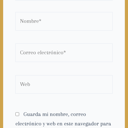
Nombre*
Correo
electrónico*
Web
Guarda mi nombre, correo
electrónico y web en este navegador para