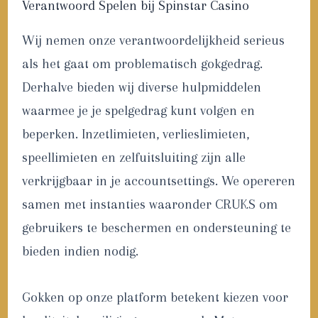
Verantwoord Spelen bij Spinstar Casino
Wij nemen onze verantwoordelijkheid serieus
als het gaat om problematisch gokgedrag.
Derhalve bieden wij diverse hulpmiddelen
waarmee je je spelgedrag kunt volgen en
beperken. Inzetlimieten, verlieslimieten,
speellimieten en zelfuitsluiting zijn alle
verkrijgbaar in je accountsettings. We opereren
samen met instanties waaronder CRUKS om
gebruikers te beschermen en ondersteuning te
bieden indien nodig.
Gokken op onze platform betekent kiezen voor