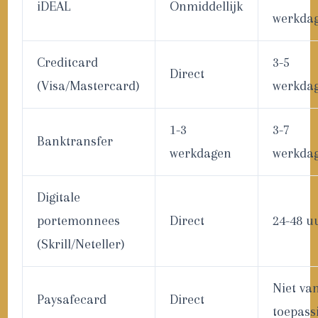
iDEAL
Onmiddellijk
werkda
Creditcard
3-5
Direct
(Visa/Mastercard)
werkda
1-3
3-7
Banktransfer
werkdagen
werkda
Digitale
portemonnees
Direct
24-48 u
(Skrill/Neteller)
Niet va
Paysafecard
Direct
toepass