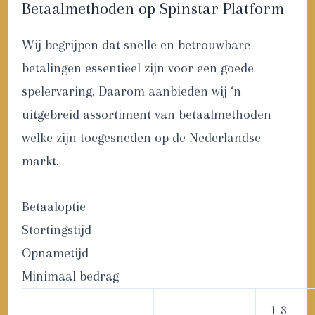
Betaalmethoden op Spinstar Platform
Wij begrijpen dat snelle en betrouwbare
betalingen essentieel zijn voor een goede
spelervaring. Daarom aanbieden wij ‘n
uitgebreid assortiment van betaalmethoden
welke zijn toegesneden op de Nederlandse
markt.
Betaaloptie
Stortingstijd
Opnametijd
Minimaal bedrag
1-3