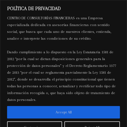
Ir
Navegación
Mai
POLÍTICA DE PRIVACIDAD
al
de
C.C.F
CENTRO DE CONSULTORÍAS FINANCIERAS es una Empresa
Men
contenido
entradas
especializada dedicada en asesorías financieras con sentido
social, que busca que cada uno de nuestros clientes, entienda,
Centro de Consultorías
analice e interprete las condiciones de su crédito.
Financieras
Dando cumplimiento a lo dispuesto en la Ley Estatutaria 1581 de
2012 “por la cual se dictan disposiciones generales para la
protección de datos personales” y el Decreto Reglamentario 1377
de 2013 “por el cual se reglamenta parcialmente la Ley 1581 de
Review NL – Een Betrouwbaar
2012”, donde se desarrolla el principio constitucional que tienen
todas las personas a conocer, actualizar y rectificar todo tipo de
Online Casino in Nederland
información recogida o, que haya sido objeto de tratamiento de
Deja un comentario
/ Por
wpuser
/
mayo 6,
datos personales.
2026
Accept All
Review NL is een opkomend online casino dat