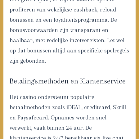
profiteren van wekelijkse cashback, reload
bonussen en een loyaliteitsprogramma. De
bonusvoorwaarden zijn transparant en
haalbaar, met redelijke inzetvereisten. Let wel
op dat bonussen altijd aan specifieke spelregels
zijn gebonden.
Betalingsmethoden en Klantenservice
Het casino ondersteunt populaire
betaalmethoden zoals iDEAL, creditcard, Skrill
en Paysafecard. Opnames worden snel
verwerkt, vaak binnen 24 uur. De
klantenservice is 24/7 bereikbaar via live chat