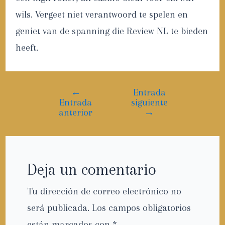
wils. Vergeet niet verantwoord te spelen en
geniet van de spanning die Review NL te bieden
heeft.
←
Entrada
Entrada
siguiente
anterior
→
Deja un comentario
Tu dirección de correo electrónico no
será publicada.
Los campos obligatorios
están marcados con
*