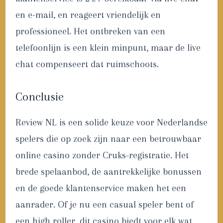
en e-mail, en reageert vriendelijk en
professioneel. Het ontbreken van een
telefoonlijn is een klein minpunt, maar de live
chat compenseert dat ruimschoots.
Conclusie
Review NL is een solide keuze voor Nederlandse
spelers die op zoek zijn naar een betrouwbaar
online casino zonder Cruks-registratie. Het
brede spelaanbod, de aantrekkelijke bonussen
en de goede klantenservice maken het een
aanrader. Of je nu een casual speler bent of
een high roller, dit casino biedt voor elk wat