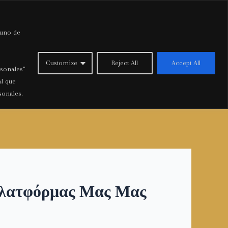
 uno de
Inicio
Customize
Reject All
Accept All
rsonales”
al que
sonales.
Πλατφόρμας Μας Μας