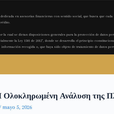
dicada en asesorías financieras con sentido social, que busca que cada
crédito.
or la cual se dictan disposiciones generales para la protección de datos pe
cieras
ialmente la Ley 1581 de 2012”, donde se desarrolla el principio constitucion
de información recogida o, que haya sido objeto de tratamiento de datos per
 Η Ολοκληρωμένη Ανάλυση της 
/
mayo 5, 2026