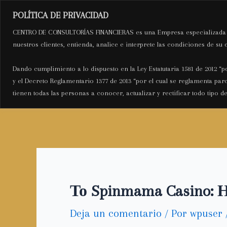
Ir
Navegación
POLÍTICA DE PRIVACIDAD
al
de
C.C.F
CENTRO DE CONSULTORÍAS FINANCIERAS es una Empresa especializada de
contenido
entradas
nuestros clientes, entienda, analice e interprete las condiciones de su 
Dando cumplimiento a lo dispuesto en la Ley Estatutaria 1581 de 2012 “p
Centro de Consultorías Finan
y el Decreto Reglamentario 1377 de 2013 “por el cual se reglamenta parc
tienen todas las personas a conocer, actualizar y rectificar todo tipo 
Το Spinmama Casino:
Deja un comentario
/ Por
wpuser