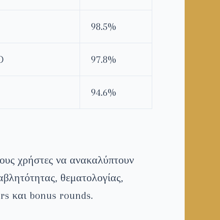
98.5%
O
97.8%
94.6%
τους χρήστες να ανακαλύπτουν
ταβλητότητας, θεματολογίας,
rs και bonus rounds.