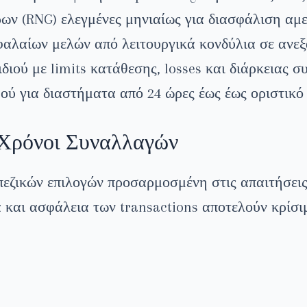
ρων (RNG) ελεγμένες μηνιαίως για διασφάλιση αμ
αλαίων μελών από λειτουργικά κονδύλια σε ανεξ
διού με limits κατάθεσης, losses και διάρκειας σ
ού για διαστήματα από 24 ώρες έως έως οριστικό
Χρόνοι Συναλλαγών
εζικών επιλογών προσαρμοσμένη στις απαιτήσεις
 και ασφάλεια των transactions αποτελούν κρίσι