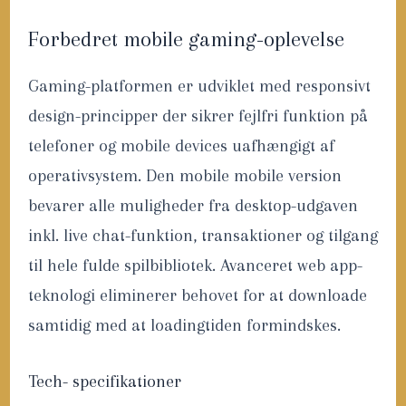
Forbedret mobile gaming-oplevelse
Gaming-platformen er udviklet med responsivt
design-principper der sikrer fejlfri funktion på
telefoner og mobile devices uafhængigt af
operativsystem. Den mobile mobile version
bevarer alle muligheder fra desktop-udgaven
inkl. live chat-funktion, transaktioner og tilgang
til hele fulde spilbibliotek. Avanceret web app-
teknologi eliminerer behovet for at downloade
samtidig med at loadingtiden formindskes.
Tech- specifikationer