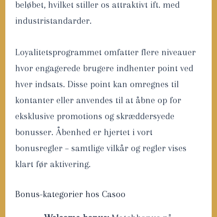
beløbet, hvilket stiller os attraktivt ift. med
industristandarder.
Loyalitetsprogrammet omfatter flere niveauer
hvor engagerede brugere indhenter point ved
hver indsats. Disse point kan omregnes til
kontanter eller anvendes til at åbne op for
eksklusive promotions og skræddersyede
bonusser. Åbenhed er hjertet i vort
bonusregler – samtlige vilkår og regler vises
klart før aktivering.
Bonus-kategorier hos Casoo