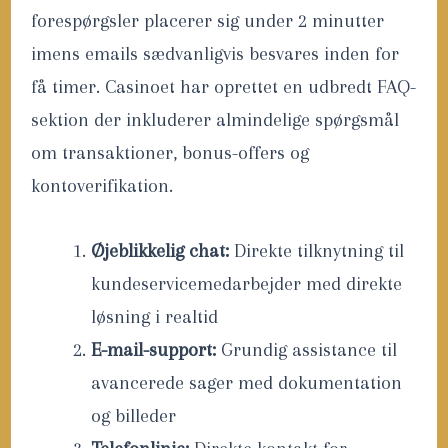
forespørgsler placerer sig under 2 minutter
imens emails sædvanligvis besvares inden for
få timer. Casinoet har oprettet en udbredt FAQ-
sektion der inkluderer almindelige spørgsmål
om transaktioner, bonus-offers og
kontoverifikation.
Øjeblikkelig chat:
Direkte tilknytning til
kundeservicemedarbejder med direkte
løsning i realtid
E-mail-support:
Grundig assistance til
avancerede sager med dokumentation
og billeder