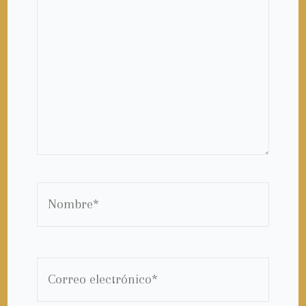
Nombre*
Correo
electrónico*