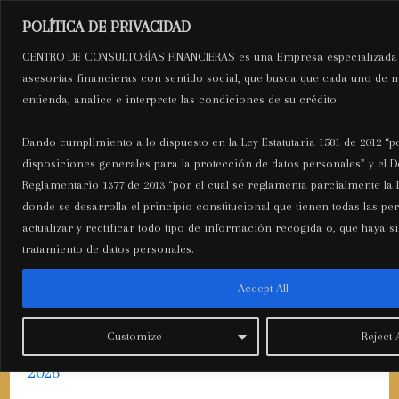
Ir
Navegación
Mai
POLÍTICA DE PRIVACIDAD
al
de
C.C.F
CENTRO DE CONSULTORÍAS FINANCIERAS es una Empresa especializada
Men
contenido
entradas
asesorías financieras con sentido social, que busca que cada uno de nu
entienda, analice e interprete las condiciones de su crédito.
Centro de Consultorías
Financieras
Dando cumplimiento a lo dispuesto en la Ley Estatutaria 1581 de 2012 “po
disposiciones generales para la protección de datos personales” y el D
Reglamentario 1377 de 2013 “por el cual se reglamenta parcialmente la L
donde se desarrolla el principio constitucional que tienen todas las p
actualizar y rectificar todo tipo de información recogida o, que haya s
Casoo Casino – Jeres
tratamiento de datos personales.
Omfattende Guide til Ekspert
Accept All
Online Gaming
Customize
Reject A
Deja un comentario
/ Por
wpuser
/
mayo 5,
2026