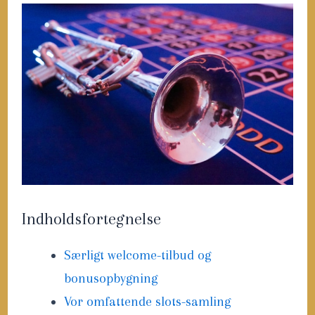
Indholdsfortegnelse
Særligt welcome-tilbud og
bonusopbygning
Vor omfattende slots-samling