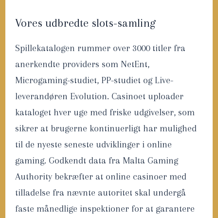
Vores udbredte slots-samling
Spillekatalogen rummer over 3000 titler fra
anerkendte providers som NetEnt,
Microgaming-studiet, PP-studiet og Live-
leverandøren Evolution. Casinoet uploader
kataloget hver uge med friske udgivelser, som
sikrer at brugerne kontinuerligt har mulighed
til de nyeste seneste udviklinger i online
gaming. Godkendt data fra Malta Gaming
Authority bekræfter at online casinoer med
tilladelse fra nævnte autoritet skal undergå
faste månedlige inspektioner for at garantere