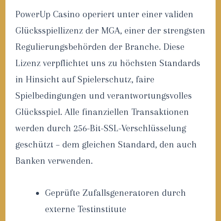
PowerUp Casino operiert unter einer validen
Glücksspiellizenz der MGA, einer der strengsten
Regulierungsbehörden der Branche. Diese
Lizenz verpflichtet uns zu höchsten Standards
in Hinsicht auf Spielerschutz, faire
Spielbedingungen und verantwortungsvolles
Glücksspiel. Alle finanziellen Transaktionen
werden durch 256-Bit-SSL-Verschlüsselung
geschützt – dem gleichen Standard, den auch
Banken verwenden.
Geprüfte Zufallsgeneratoren durch
externe Testinstitute