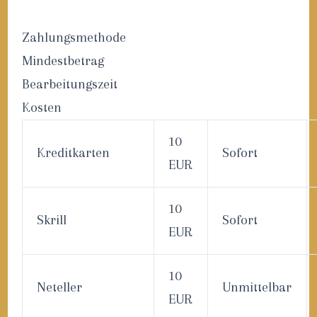
Zahlungsmethode
Mindestbetrag
Bearbeitungszeit
Kosten
10
Kreditkarten
Sofort
EUR
10
Skrill
Sofort
EUR
10
Neteller
Unmittelbar
EUR