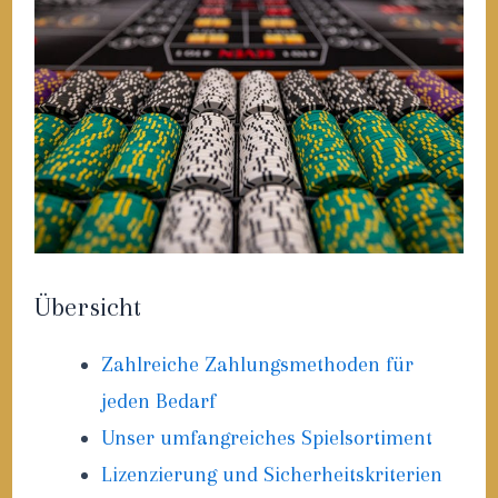
Übersicht
Zahlreiche Zahlungsmethoden für
jeden Bedarf
Unser umfangreiches Spielsortiment
Lizenzierung und Sicherheitskriterien