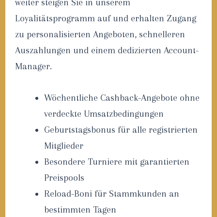
weiter steigen Sie in unserem
Loyalitätsprogramm auf und erhalten Zugang
zu personalisierten Angeboten, schnelleren
Auszahlungen und einem dedizierten Account-
Manager.
Wöchentliche Cashback-Angebote ohne
verdeckte Umsatzbedingungen
Geburtstagsbonus für alle registrierten
Mitglieder
Besondere Turniere mit garantierten
Preispools
Reload-Boni für Stammkunden an
bestimmten Tagen