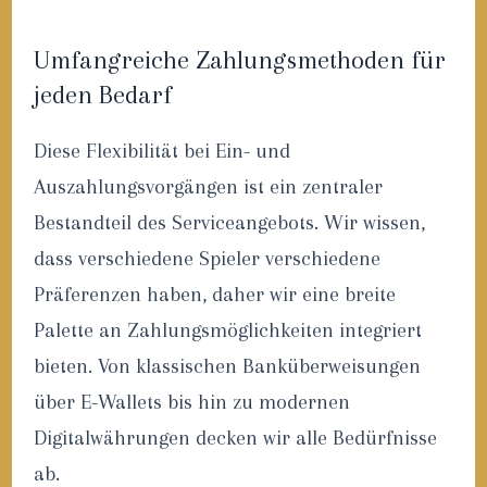
Umfangreiche Zahlungsmethoden für
jeden Bedarf
Diese Flexibilität bei Ein- und
Auszahlungsvorgängen ist ein zentraler
Bestandteil des Serviceangebots. Wir wissen,
dass verschiedene Spieler verschiedene
Präferenzen haben, daher wir eine breite
Palette an Zahlungsmöglichkeiten integriert
bieten. Von klassischen Banküberweisungen
über E-Wallets bis hin zu modernen
Digitalwährungen decken wir alle Bedürfnisse
ab.