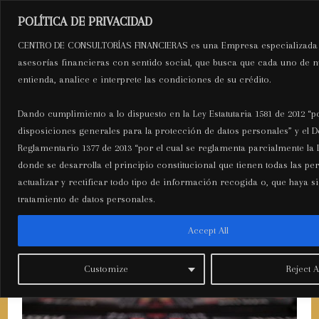
Ir
Navegación
Mai
POLÍTICA DE PRIVACIDAD
al
de
C.C.F
CENTRO DE CONSULTORÍAS FINANCIERAS es una Empresa especializada
Men
contenido
entradas
asesorías financieras con sentido social, que busca que cada uno de nu
entienda, analice e interprete las condiciones de su crédito.
Centro de Consultorías
Financieras
Dando cumplimiento a lo dispuesto en la Ley Estatutaria 1581 de 2012 “po
disposiciones generales para la protección de datos personales” y el D
Reglamentario 1377 de 2013 “por el cual se reglamenta parcialmente la L
donde se desarrolla el principio constitucional que tienen todas las p
actualizar y rectificar todo tipo de información recogida o, que haya s
PowerUp Casino – Spielerlebnis
tratamiento de datos personales.
auf erstklassigem Niveau
Accept All
Deja un comentario
/ Por
wpuser
/
abril 30,
Customize
Reject A
2026