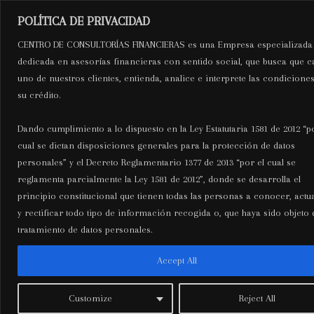
Ir
Navegación
Mai
POLÍTICA DE PRIVACIDAD
al
de
C.C.F
CENTRO DE CONSULTORÍAS FINANCIERAS es una Empresa especializada
Men
contenido
entradas
dedicada en asesorías financieras con sentido social, que busca que c
uno de nuestros clientes, entienda, analice e interprete las condicione
Centro de Consultorías
su crédito.
Financieras
Dando cumplimiento a lo dispuesto en la Ley Estatutaria 1581 de 2012 “p
cual se dictan disposiciones generales para la protección de datos
personales” y el Decreto Reglamentario 1377 de 2013 “por el cual se
reglamenta parcialmente la Ley 1581 de 2012”, donde se desarrolla el
Ice Fishing Game: La
principio constitucional que tienen todas las personas a conocer, actua
y rectificar todo tipo de información recogida o, que haya sido objeto 
Panoramica Totale al Nostro
tratamiento de datos personales.
fantastico Gioco di Cattura sul
Accept All
Lago ghiacciato
Deja un comentario
/ Por
wpuser
/
abril 8, 2026
Customize
Reject All