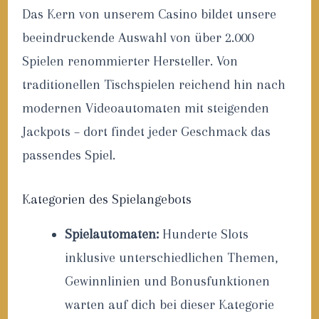
Das Kern von unserem Casino bildet unsere
beeindruckende Auswahl von über 2.000
Spielen renommierter Hersteller. Von
traditionellen Tischspielen reichend hin nach
modernen Videoautomaten mit steigenden
Jackpots – dort findet jeder Geschmack das
passendes Spiel.
Kategorien des Spielangebots
Spielautomaten:
Hunderte Slots
inklusive unterschiedlichen Themen,
Gewinnlinien und Bonusfunktionen
warten auf dich bei dieser Kategorie