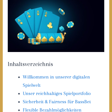
Inhaltsverzeichnis
Willkommen in unserer digitalen
Spielwelt
Unser reichhaltiges Spielportfolio
Sicherheit & Fairness für BassBet
Flexible Bezahlmöglichkeiten