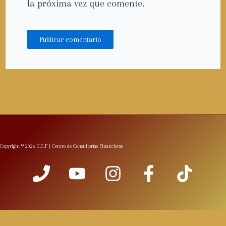
la próxima vez que comente.
Copyright © 2026 C.C.F | Centro de Consultorías Financieras