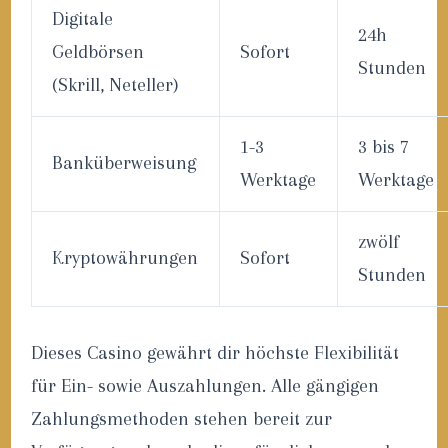
Digitale
24h
Geldbörsen
Sofort
Stunden
(Skrill, Neteller)
1-3
3 bis 7
Banküberweisung
Werktage
Werktage
zwölf
Kryptowährungen
Sofort
Stunden
Dieses Casino gewährt dir höchste Flexibilität
für Ein- sowie Auszahlungen. Alle gängigen
Zahlungsmethoden stehen bereit zur