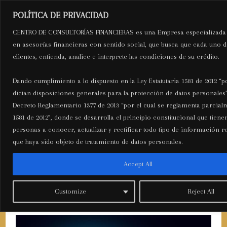
Ir
Navegación
Mai
POLÍTICA DE PRIVACIDAD
al
de
C.C.F
CENTRO DE CONSULTORÍAS FINANCIERAS es una Empresa especializada
Men
contenido
entradas
en asesorías financieras con sentido social, que busca que cada uno d
clientes, entienda, analice e interprete las condiciones de su crédito.
Centro de Consultorías
Financieras
Dando cumplimiento a lo dispuesto en la Ley Estatutaria 1581 de 2012 “po
dictan disposiciones generales para la protección de datos personales”
Decreto Reglamentario 1377 de 2013 “por el cual se reglamenta parcialm
1581 de 2012”, donde se desarrolla el principio constitucional que tiene
personas a conocer, actualizar y rectificar todo tipo de información r
BassBet Casino – Genieße
que haya sido objeto de tratamiento de datos personales.
Spannung und Unterhaltung auf
Accept All
höchstem Standard
Customize
Reject All
Deja un comentario
/ Por
wpuser
/
abril 6, 2026