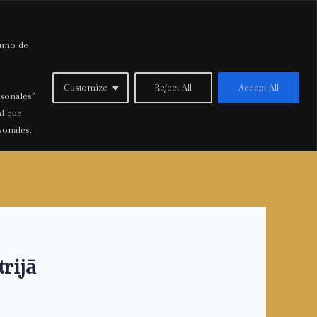
 uno de
Inicio
Customize
Reject All
Accept All
rsonales”
al que
sonales.
rijā