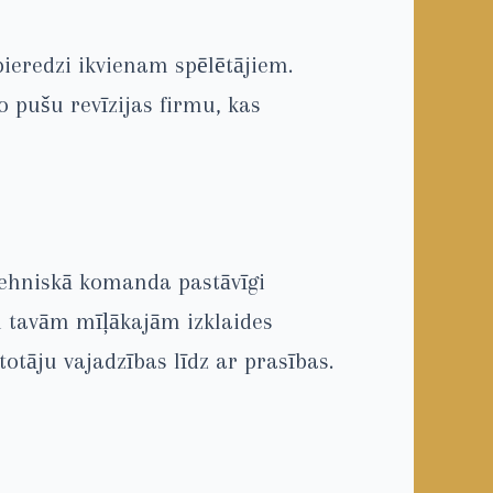
pieredzi ikvienam spēlētājiem.
o pušu revīzijas firmu, kas
ī tehniskā komanda pastāvīgi
vi tavām mīļākajām izklaides
totāju vajadzības līdz ar prasības.