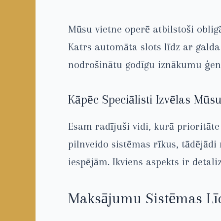
Mūsu vietne operē atbilstoši obli
Katrs automāta slots līdz ar galda
nodrošinātu godīgu iznākumu ģene
Kāpēc Speciālisti Izvēlas Mūsu
Esam radījuši vidi, kurā prioritāte
pilnveido sistēmas rīkus, tādējādi
iespējām. Ikviens aspekts ir detali
Maksājumu Sistēmas Lī