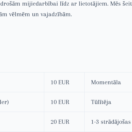
rošām mijiedarbībai līdz ar lietotājiem. Mēs šei
ādām vēlmēm un vajadzībām.
10 EUR
Momentāla
ler)
10 EUR
Tūlītēja
20 EUR
1-3 strādājoša