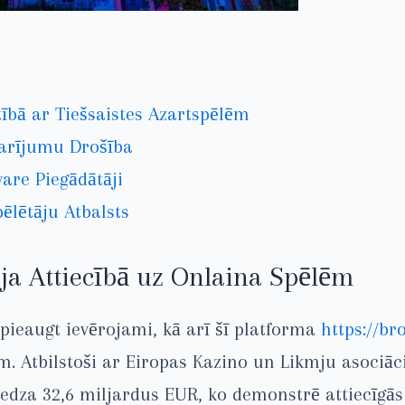
tībā ar Tiešsaistes Azartspēlēm
Darījumu Drošība
ware Piegādātāji
ēlētāju Atbalsts
ija Attiecībā uz Onlaina Spēlēm
pieaugt ievērojami, kā arī šī platforma
https://br
m. Atbilstoši ar Eiropas Kazino un Likmju asociāc
dza 32,6 miljardus EUR, ko demonstrē attiecīgās s