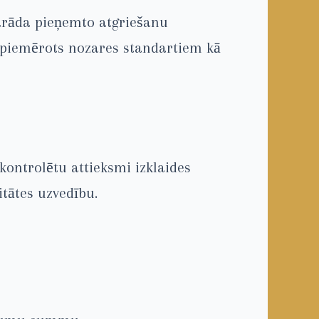
parāda pieņemto atgriešanu
s piemērots nozares standartiem kā
ontrolētu attieksmi izklaides
itātes uzvedību.