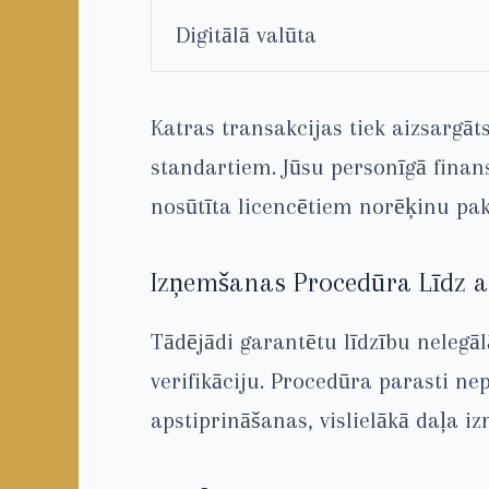
Digitālā valūta
Katras transakcijas tiek aizsargāt
standartiem. Jūsu personīgā finan
nosūtīta licencētiem norēķinu pa
Izņemšanas Procedūra Līdz a
Tādējādi garantētu līdzību nelegā
verifikāciju. Procedūra parasti ne
apstiprināšanas, vislielākā daļa i