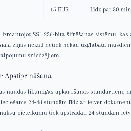
15 EUR
Līdz pat 30 min
s izmantojot SSL 256-bita šifrēšanas sistēmu, kas 
siālā ziņas nekad netiek nekad uzglabāta mūsdienu 
kalpojumu sniedzējiem.
r Apstiprināšana
lās naudas likumīgas apkarošanas standartiem, m
pieciešams 24-48 stundām līdz ar ietver dokumentā
zmaksu pieteikumu tiek apstrādāti 24 stundām ietv