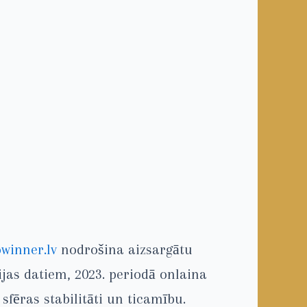
owinner.lv
nodrošina aizsargātu
ijas datiem, 2023. periodā onlaina
fēras stabilitāti un ticamību.