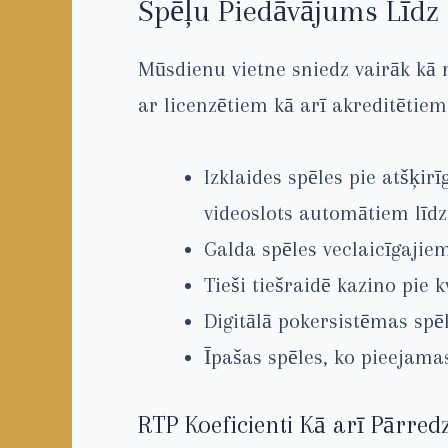
Spēļu Piedāvājums Līdz 
Mūsdienu vietne sniedz vairāk kā 
ar licenzētiem kā arī akreditētie
Izklaides spēles pie atšķi
videoslots automātiem līd
Galda spēles veclaicīgajiem
Tieši tiešraidē kazino pie
Digitālā pokersistēmas spē
Īpašas spēles, ko pieejama
RTP Koeficienti Kā arī Pārre