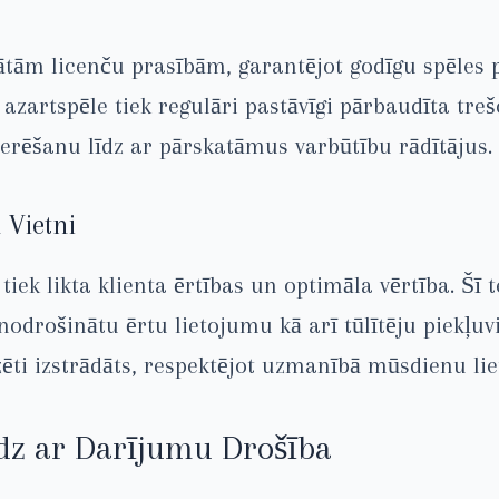
gātām licenču prasībām, garantējot godīgu spēles 
 azartspēle tiek regulāri pastāvīgi pārbaudīta treš
rēšanu līdz ar pārskatāmus varbūtību rādītājus.
 Vietni
 tiek likta klienta ērtības un optimāla vērtība. Š
 nodrošinātu ērtu lietojumu kā arī tūlītēju piekļu
zēti izstrādāts, respektējot uzmanībā mūsdienu lie
dz ar Darījumu Drošība