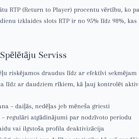
tu RTP (Return to Player) procentu vērtību, ko 
sdienu izklaides slots RTP ir no 95% līdz 98%, ka
.
 Spēlētāju Serviss
 riskējamos draudus līdz ar efektīvi sekmējam k
ta līdz ar daudziem rīkiem, kā ļauj kontrolēt aktiv
na – daiļās, nedēļas jeb mēneša griesti
 – regulāri atgādinājumi par nodzīvoto periodu
idu vai ilgstoša profila deaktivizācija