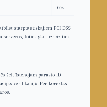
0%
atbilst starptautiskajiem PCI DSS
serveros, toties gan uzreiz tiek
ēs šeit īstenojam parasto ID
cijas verifikāciju. Pēc korektas
aros.