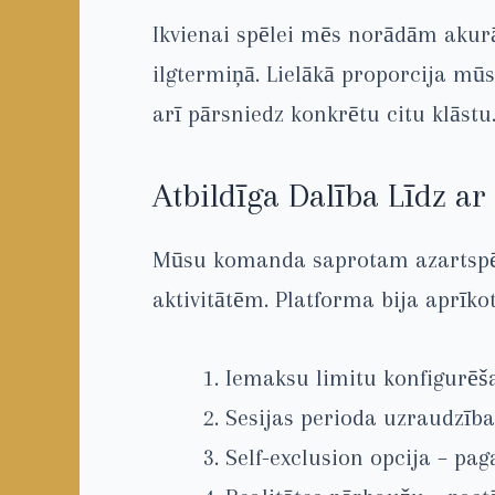
Ikvienai spēlei mēs norādām akurā
ilgtermiņā. Lielākā proporcija mū
arī pārsniedz konkrētu citu klāstu
Atbildīga Dalība Līdz ar
Mūsu komanda saprotam azartspēļu
aktivitātēm. Platforma bija aprīko
Iemaksu limitu konfigurēša
Sesijas perioda uzraudzība
Self-exclusion opcija – paga