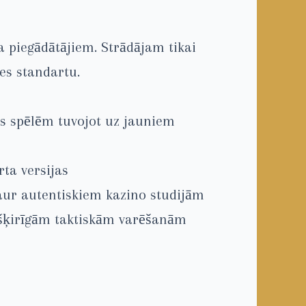
a piegādātājiem. Strādājam tikai
es standartu.
as spēlēm tuvojot uz jauniem
rta versijas
caur autentiskiem kazino studijām
atšķirīgām taktiskām varēšanām