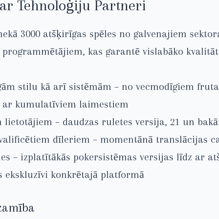
ar Tehnoloģiju Partneri
nekā 3000 atšķirīgas spēles no galvenajiem sektor
m programmētājiem, kas garantē vislabāko kvalitāt
rīgām stilu kā arī sistēmām – no vecmodīgiem frut
z ar kumulatīviem laimestiem
 lietotājiem – daudzas ruletes versija, 21 un bakā
 kvalificētiem dīleriem – momentānā translācijas 
les – izplatītākās pokersistēmas versijas līdz ar 
s ekskluzīvi konkrētajā platformā
dzamība