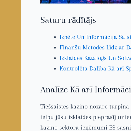
Saturu rādītājs
Izpēte Un Informācija Sais
Finanšu Metodes Līdz ar 
Izklaides Katalogs Un Soft
Kontrolēta Dalība Kā arī Sp
Analīze Kā arī Informāc
Tiešsaistes kazino nozare turpina 
telpu jūsu izklaides pieprasījumie
kazino sektora ieņēmumi ES sasnie