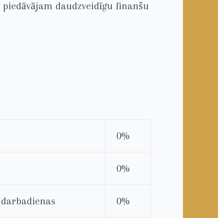
t piedāvājam daudzveidīgu finanšu
0%
0%
s darbadienas
0%