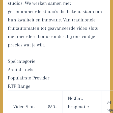
studios. We werken samen met
gerenommeerde studio’s die bekend staan om
hun kwaliteit en innovatie. Van traditionele
fruitautomaten tot geavanceerde video slots
met meerdere bonusrondes, bij ons vind je
precies wat je wilt.
Spelcategorie
Aantal Titels
Populairste Provider
RTP Range
NetEnt,
94-
Video Slots
850+
Pragmatic
98