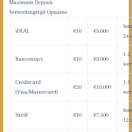
Maximum Deposit
Verwerkingstijd Opname
Ins
iDEAL
€10
€5.000
24 
1-2
Bancontact
€10
€3.000
wer
Creditcard
1-3
€20
€10.000
(Visa/Mastercard)
wer
Ins
Skrill
€10
€7.500
12 