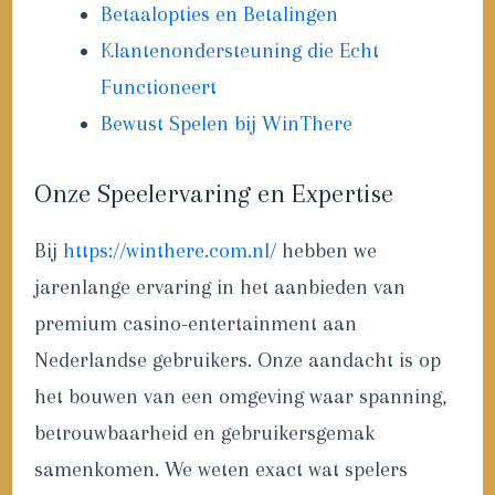
Betaalopties en Betalingen
Klantenondersteuning die Echt
Functioneert
Bewust Spelen bij WinThere
Onze Speelervaring en Expertise
Bij
https://winthere.com.nl/
hebben we
jarenlange ervaring in het aanbieden van
premium casino-entertainment aan
Nederlandse gebruikers. Onze aandacht is op
het bouwen van een omgeving waar spanning,
betrouwbaarheid en gebruikersgemak
samenkomen. We weten exact wat spelers