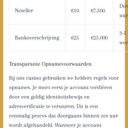
Dir
Neteller
€10
€7.500
uur
3-5
Bankoverschrijving
€25
€25.000
wer
Transparante Opnamevoorwaarden
Bij ons casino gebruiken we heldere regels voor
opnames. Je moet eerst je account verifiëren
door een geldig identiteitsbewijs en
adresverificatie te versturen. Dit is een
eenmalig proces dat doorgaans binnen zes uur
wordt afgehandeld. Wanneer je account