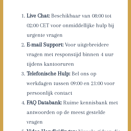
Live Chat:
Beschikbaar van 08:00 tot
02:00 CET voor onmiddellijke hulp bij
urgente vragen
E-mail Support:
Voor uitgebreidere
vragen met responstijd binnen 4 uur
tijdens kantooruren
Telefonische Hulp:
Bel ons op
werkdagen tussen 09:00 en 21:00 voor
persoonlijk contact
FAQ Databank:
Ruime kennisbank met
antwoorden op de meest gestelde
vragen