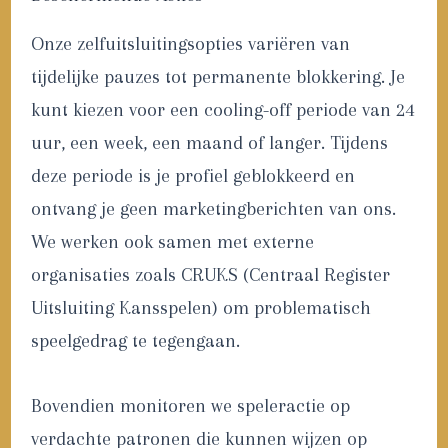
Onze zelfuitsluitingsopties variëren van
tijdelijke pauzes tot permanente blokkering. Je
kunt kiezen voor een cooling-off periode van 24
uur, een week, een maand of langer. Tijdens
deze periode is je profiel geblokkeerd en
ontvang je geen marketingberichten van ons.
We werken ook samen met externe
organisaties zoals CRUKS (Centraal Register
Uitsluiting Kansspelen) om problematisch
speelgedrag te tegengaan.
Bovendien monitoren we speleractie op
verdachte patronen die kunnen wijzen op