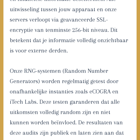
uitwisseling tussen jouw apparaat en onze
servers verloopt via geavanceerde SSL-
encryptie van tenminste 256-bit niveau. Dit
betekent dat je informatie volledig onzichtbaar
is voor externe derden.
Onze RNG-systemen (Random Number
Generators) worden regelmatig getest door
onafhankelijke instanties zoals eCOGRA en
iTech Labs. Deze testen garanderen dat alle
uitkomsten volledig random zijn en niet
kunnen worden beïnvloed. De resultaten van
deze audits zijn publiek en laten zien aan dat