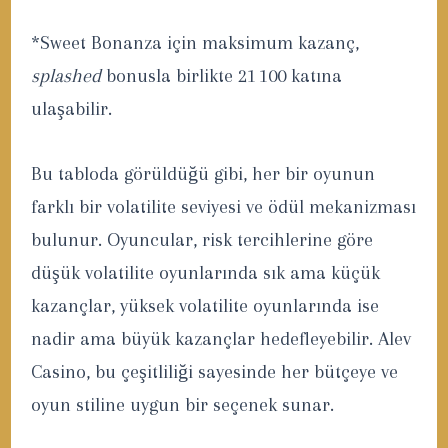
*Sweet Bonanza için maksimum kazanç,
splashed
bonusla birlikte 21 100 katına
ulaşabilir.
Bu tabloda görüldüğü gibi, her bir oyunun
farklı bir volatilite seviyesi ve ödül mekanizması
bulunur. Oyuncular, risk tercihlerine göre
düşük volatilite oyunlarında sık ama küçük
kazançlar, yüksek volatilite oyunlarında ise
nadir ama büyük kazançlar hedefleyebilir. Alev
Casino, bu çeşitliliği sayesinde her bütçeye ve
oyun stiline uygun bir seçenek sunar.