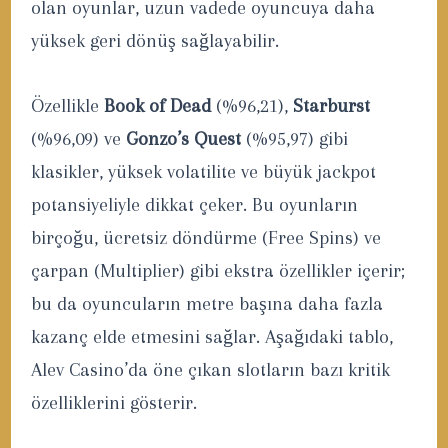
olan oyunlar, uzun vadede oyuncuya daha
yüksek geri dönüş sağlayabilir.
Özellikle
Book of Dead
(%96,21),
Starburst
(%96,09) ve
Gonzo’s Quest
(%95,97) gibi
klasikler, yüksek volatilite ve büyük jackpot
potansiyeliyle dikkat çeker. Bu oyunların
birçoğu, ücretsiz döndürme (Free Spins) ve
çarpan (Multiplier) gibi ekstra özellikler içerir;
bu da oyuncuların metre başına daha fazla
kazanç elde etmesini sağlar. Aşağıdaki tablo,
Alev Casino’da öne çıkan slotların bazı kritik
özelliklerini gösterir.