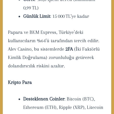
0,99 TL)
Günlük Limit
: 15 000 TL’ye kadar
Papara ve BKM Express, Türkiye’deki
kullanıcıların %64’ü tarafından tercih edilir.
Alev Casino, bu sistemlerde
2FA
(İki Faktörlü
Kimlik Doğrulama) zorunluluğu getirerek
dolandırıcılık riskini azaltır.
Kripto Para
Desteklenen Coinler
: Bitcoin (BTC),
Ethereum (ETH), Ripple (XRP), Litecoin