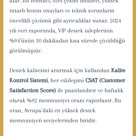
atar. Bu temsilci, özel çekim limitleri, yüksek
tutarlı bonus onayları ve teknik sorunların
öncelikli çözümü gibi ayrıcalıklar sunar. 2024
yılı veri raporunda, VIP destek taleplerinin
%94’ünün 30 dakikadan kısa sürede çözüldüğü
görülmüştür.
Destek kalitesini artırmak için kullanılan
Kalite
Kontrol Sistemi
, her etkileşimi
CSAT (Customer
Satisfaction Score)
ile puanlandırır ve haftalık
olarak %92 memnuniyet oranı raporlanır. Bu
oran, Avrupa’daki en yüksek destek
memnuniyeti seviyelerinden biridir.