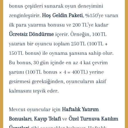
bonus çeşitleri sunarak oyun deneyimini
zenginleştirir.
Hoş Geldin Paketi
, %150’ye varan
ilk para yatırma bonusu ve 200 TL’ye kadar
Ücretsiz Döndürme
içerir. Örneğin, 100 TL
yatıran bir oyuncu toplam 250 TL (100 TL +
150 TL bonus) ile oynama şansına sahip olur.
Bu bonus, 30 gün içinde en az 4 kat çevrim
şartını (100 TL bonus × 4 = 400 TL) yerine
getirmesi gerektiğinden, oyuncuların aktif
kalmasını teşvik eder.
Mevcut oyuncular için
Haftalık Yatırım
Bonusları
,
Kayıp Telafi
ve
Özel Turnuva Katılım