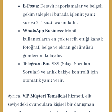
E‑Posta
: Detaylı raporlamalar ve belgeli
çekim talepleri burada işlenir; yanıt
süresi 2‑4 saat arasındadır.
WhatsApp Business
: Mobil
kullanıcıların en çok tercih ettiği kanal;
fotoğraf, belge ve ekran görüntüsü
gönderimi kolaydır.
Telegram Bot
: SSS (Sıkça Sorulan
Sorular) ve anlık bakiye kontrolü için
otomatik yanıt verir.
Ayrıca,
VIP Müşteri Temsilcisi
hizmeti, elit
seviyedeki oyunculara kişisel bir danışman