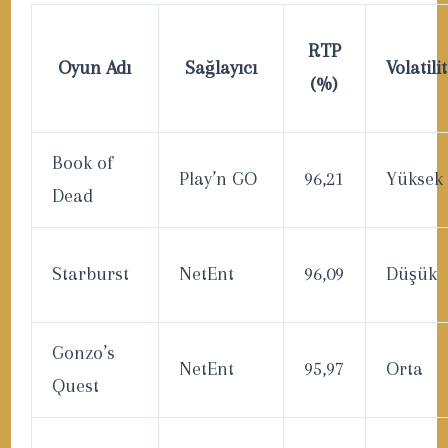
RTP
Oyun Adı
Sağlayıcı
Volatili
(%)
Book of
Play’n GO
96,21
Yüksek
Dead
Starburst
NetEnt
96,09
Düşük
Gonzo’s
NetEnt
95,97
Orta
Quest