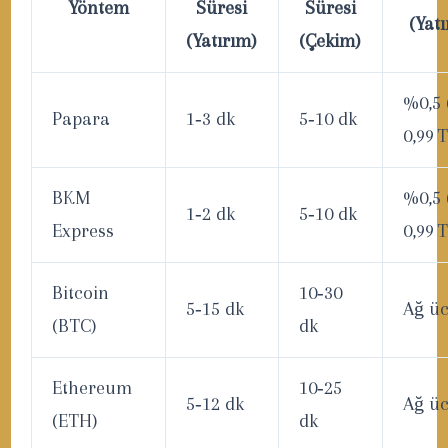
Yöntem
Süresi
Süresi
(Yat
(Yatırım)
(Çekim)
%0,5 
Papara
1‑3 dk
5‑10 dk
0,99 
BKM
%0,5 
1‑2 dk
5‑10 dk
Express
0,99 
Bitcoin
10‑30
5‑15 dk
Ağ üc
(BTC)
dk
Ethereum
10‑25
5‑12 dk
Ağ üc
(ETH)
dk