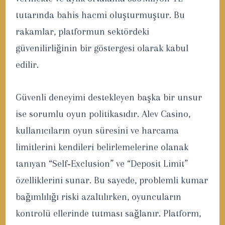
tutarında bahis hacmi oluşturmuştur. Bu
rakamlar, platformun sektördeki
güvenilirliğinin bir göstergesi olarak kabul
edilir.
Güvenli deneyimi destekleyen başka bir unsur
ise sorumlu oyun politikasıdır. Alev Casino,
kullanıcıların oyun süresini ve harcama
limitlerini kendileri belirlemelerine olanak
tanıyan “Self‑Exclusion” ve “Deposit Limit”
özelliklerini sunar. Bu sayede, problemli kumar
bağımlılığı riski azaltılırken, oyuncuların
kontrolü ellerinde tutması sağlanır. Platform,