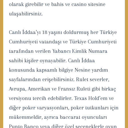
olarak girebilir ve bahis ve casino sitesine
ulaşabilirsiniz.
Canlı İddaa’yı 18 yaşını doldurmuş her Türkiye
Cumhuriyeti vatandaşı ve Türkiye Cumhuriyeti
tarafından verilen Yabancı Kimlik Numara
sahibi kişiler oynayabilir. Canlı İddaa
konusunda kapsamlı bilgiye Nesine yardım
sayfalarından erişebilirsiniz. Rulet severler,
Avrupa, Amerikan ve Fransız Ruleti gibi birkaç
versiyonu tercih edebilirler. Texas Hold’em ve
diğer poker varyasyonları, poker tutkunları için
mükemmeldir, ayrıca baccarat oyuncuları
Punto Banco veya diğer özel seçeneklerle oyun