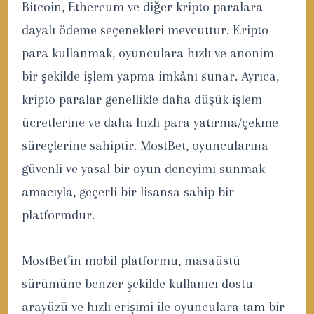
Bitcoin, Ethereum ve diğer kripto paralara
dayalı ödeme seçenekleri mevcuttur. Kripto
para kullanmak, oyunculara hızlı ve anonim
bir şekilde işlem yapma imkânı sunar. Ayrıca,
kripto paralar genellikle daha düşük işlem
ücretlerine ve daha hızlı para yatırma/çekme
süreçlerine sahiptir. MostBet, oyuncularına
güvenli ve yasal bir oyun deneyimi sunmak
amacıyla, geçerli bir lisansa sahip bir
platformdur.
MostBet’in mobil platformu, masaüstü
sürümüne benzer şekilde kullanıcı dostu
arayüzü ve hızlı erişimi ile oyunculara tam bir