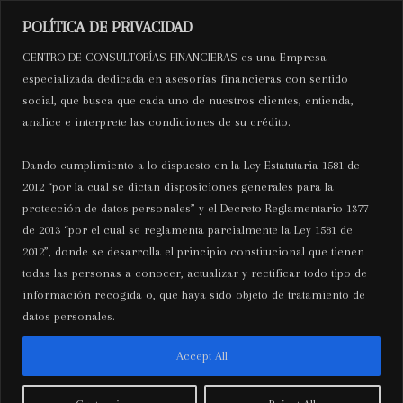
Ir
Navegación
Mai
POLÍTICA DE PRIVACIDAD
al
de
C.C.F
CENTRO DE CONSULTORÍAS FINANCIERAS es una Empresa
Men
contenido
entradas
especializada dedicada en asesorías financieras con sentido
social, que busca que cada uno de nuestros clientes, entienda,
Centro de Consultorías
analice e interprete las condiciones de su crédito.
Financieras
Dando cumplimiento a lo dispuesto en la Ley Estatutaria 1581 de
2012 “por la cual se dictan disposiciones generales para la
protección de datos personales” y el Decreto Reglamentario 1377
de 2013 “por el cual se reglamenta parcialmente la Ley 1581 de
Can
you handle the heat in
2012”, donde se desarrolla el principio constitucional que tienen
todas las personas a conocer, actualizar y rectificar todo tipo de
Aviator?
información recogida o, que haya sido objeto de tratamiento de
Por
wpuser
/
enero 30, 2026
datos personales.
Accept All