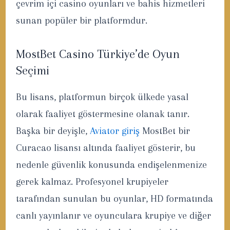
çevrim içi casino oyunları ve bahis hizmetleri
sunan popüler bir platformdur.
MostBet Casino Türkiye’de Oyun
Seçimi
Bu lisans, platformun birçok ülkede yasal
olarak faaliyet göstermesine olanak tanır.
Başka bir deyişle,
Aviator giriş
MostBet bir
Curacao lisansı altında faaliyet gösterir, bu
nedenle güvenlik konusunda endişelenmenize
gerek kalmaz. Profesyonel krupiyeler
tarafından sunulan bu oyunlar, HD formatında
canlı yayınlanır ve oyunculara krupiye ve diğer