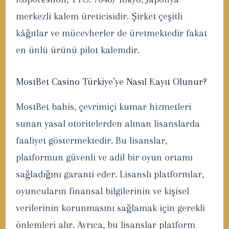
merkezli kalem üreticisidir. Şirket çeşitli
kâğıtlar ve mücevherler de üretmektedir fakat
en ünlü ürünü pilot kalemdir.
MostBet Casino Türkiye’ye Nasıl Kayıt Olunur?
MostBet bahis, çevrimiçi kumar hizmetleri
sunan yasal otoritelerden alınan lisanslarda
faaliyet göstermektedir. Bu lisanslar,
platformun güvenli ve adil bir oyun ortamı
sağladığını garanti eder. Lisanslı platformlar,
oyuncuların finansal bilgilerinin ve kişisel
verilerinin korunmasını sağlamak için gerekli
önlemleri alır. Ayrıca, bu lisanslar platform