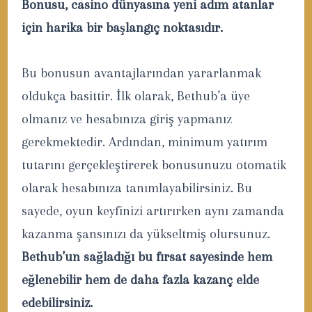
Bonusu, casino dünyasına yeni adım atanlar
için harika bir başlangıç noktasıdır.
Bu bonusun avantajlarından yararlanmak
oldukça basittir. İlk olarak, Bethub’a üye
olmanız ve hesabınıza giriş yapmanız
gerekmektedir. Ardından, minimum yatırım
tutarını gerçekleştirerek bonusunuzu otomatik
olarak hesabınıza tanımlayabilirsiniz. Bu
sayede, oyun keyfinizi artırırken aynı zamanda
kazanma şansınızı da yükseltmiş olursunuz.
Bethub’un sağladığı bu fırsat sayesinde hem
eğlenebilir hem de daha fazla kazanç elde
edebilirsiniz.