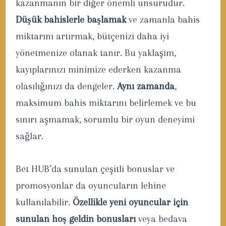
kazanmanın bir diğer önemli unsurudur.
Düşük bahislerle başlamak
ve zamanla bahis
miktarını artırmak, bütçenizi daha iyi
yönetmenize olanak tanır. Bu yaklaşım,
kayıplarınızı minimize ederken kazanma
olasılığınızı da dengeler.
Aynı zamanda
,
maksimum bahis miktarını belirlemek ve bu
sınırı aşmamak, sorumlu bir oyun deneyimi
sağlar.
Bet HUB’da sunulan çeşitli bonuslar ve
promosyonlar da oyuncuların lehine
kullanılabilir.
Özellikle yeni oyuncular için
sunulan hoş geldin bonusları
veya bedava