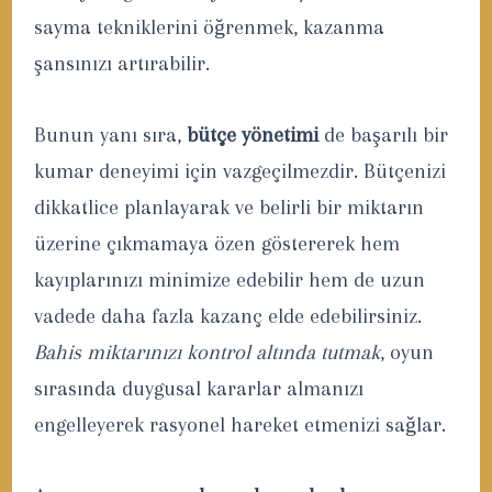
sayma tekniklerini öğrenmek, kazanma
şansınızı artırabilir.
Bunun yanı sıra,
bütçe yönetimi
de başarılı bir
kumar deneyimi için vazgeçilmezdir. Bütçenizi
dikkatlice planlayarak ve belirli bir miktarın
üzerine çıkmamaya özen göstererek hem
kayıplarınızı minimize edebilir hem de uzun
vadede daha fazla kazanç elde edebilirsiniz.
Bahis miktarınızı kontrol altında tutmak
, oyun
sırasında duygusal kararlar almanızı
engelleyerek rasyonel hareket etmenizi sağlar.