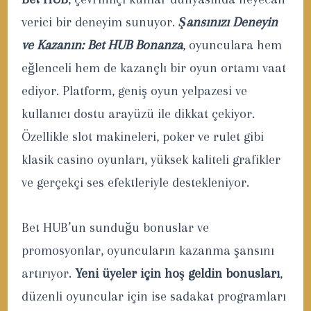
verici bir deneyim sunuyor.
Şansınızı Deneyin
ve Kazanın: Bet HUB Bonanza
, oyunculara hem
eğlenceli hem de kazançlı bir oyun ortamı vaat
ediyor. Platform, geniş oyun yelpazesi ve
kullanıcı dostu arayüzü ile dikkat çekiyor.
Özellikle slot makineleri, poker ve rulet gibi
klasik casino oyunları, yüksek kaliteli grafikler
ve gerçekçi ses efektleriyle destekleniyor.
Bet HUB’un sunduğu bonuslar ve
promosyonlar, oyuncuların kazanma şansını
artırıyor.
Yeni üyeler için hoş geldin bonusları
,
düzenli oyuncular için ise sadakat programları