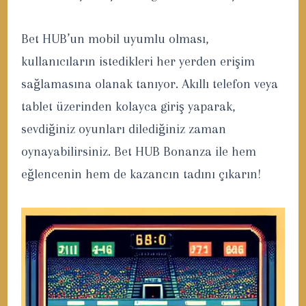
Bet HUB’un mobil uyumlu olması,
kullanıcıların istedikleri her yerden erişim
sağlamasına olanak tanıyor. Akıllı telefon veya
tablet üzerinden kolayca giriş yaparak,
sevdiğiniz oyunları dilediğiniz zaman
oynayabilirsiniz. Bet HUB Bonanza ile hem
eğlencenin hem de kazancın tadını çıkarın!