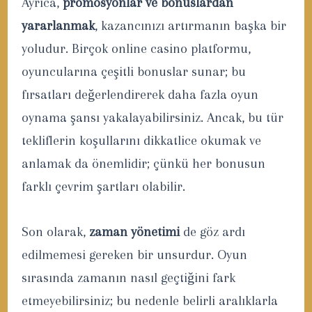
Ayrıca,
promosyonlar ve bonuslardan
yararlanmak
, kazancınızı artırmanın başka bir
yoludur. Birçok online casino platformu,
oyuncularına çeşitli bonuslar sunar; bu
fırsatları değerlendirerek daha fazla oyun
oynama şansı yakalayabilirsiniz. Ancak, bu tür
tekliflerin koşullarını dikkatlice okumak ve
anlamak da önemlidir; çünkü her bonusun
farklı çevrim şartları olabilir.
Son olarak,
zaman yönetimi
de göz ardı
edilmemesi gereken bir unsurdur. Oyun
sırasında zamanın nasıl geçtiğini fark
etmeyebilirsiniz; bu nedenle belirli aralıklarla