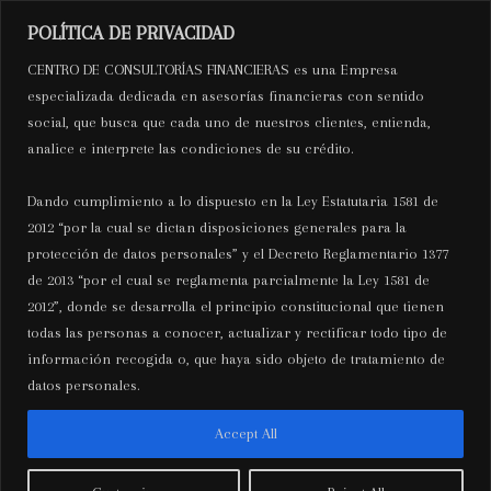
Ir
Navegación
Mai
POLÍTICA DE PRIVACIDAD
al
de
C.C.F
CENTRO DE CONSULTORÍAS FINANCIERAS es una Empresa
Men
contenido
entradas
especializada dedicada en asesorías financieras con sentido
social, que busca que cada uno de nuestros clientes, entienda,
Centro de Consultorías
analice e interprete las condiciones de su crédito.
Financieras
Dando cumplimiento a lo dispuesto en la Ley Estatutaria 1581 de
2012 “por la cual se dictan disposiciones generales para la
protección de datos personales” y el Decreto Reglamentario 1377
de 2013 “por el cual se reglamenta parcialmente la Ley 1581 de
Online eğlencede güvenli ve
2012”, donde se desarrolla el principio constitucional que tienen
todas las personas a conocer, actualizar y rectificar todo tipo de
hızlı deneyim sunan Bethub
información recogida o, que haya sido objeto de tratamiento de
yeni adresi
datos personales.
Por
centrode
/
enero 4, 2026
Accept All