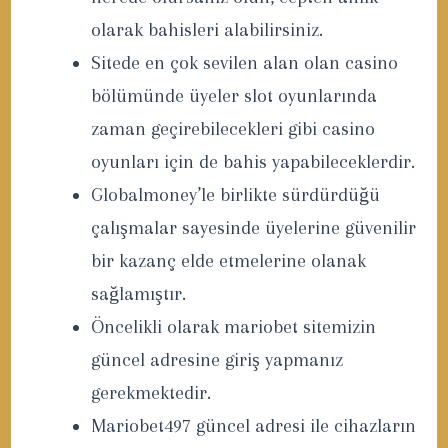
olarak bahisleri alabilirsiniz.
Sitede en çok sevilen alan olan casino
bölümünde üyeler slot oyunlarında
zaman geçirebilecekleri gibi casino
oyunları için de bahis yapabileceklerdir.
Globalmoney’le birlikte sürdürdüğü
çalışmalar sayesinde üyelerine güvenilir
bir kazanç elde etmelerine olanak
sağlamıştır.
Öncelikli olarak mariobet sitemizin
güncel adresine giriş yapmanız
gerekmektedir.
Mariobet497 güncel adresi ile cihazların