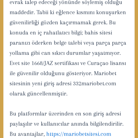
evrak talep edeceği yönünde söylemiş olduğu
maddedir. Tabii ki eğlence kısmını konuşurken
güvenilirliği gözden kaçırmamak gerek. Bu
konuda en iç rahatlatıcı bilgi; bahis sitesi
paranızı öderken belge talebi veya parça parça
yollama gibi can sıkıcı durumlar yaşatmıyor.
Evet site 1668/JAZ sertifikası ve Curaçao lisansı
ile güvenilir olduğunu gösteriyor. Mariobet
sitesinin yeni giriş adresi 332mariobet.com
olarak güncellenmiştir.
Bu platformlar üzerinden en son giriş adresi
paylaşılır ve kullanıcılar anında bilgilendirilir.
Bu avantajlar,
https://mariobetsitesi.com