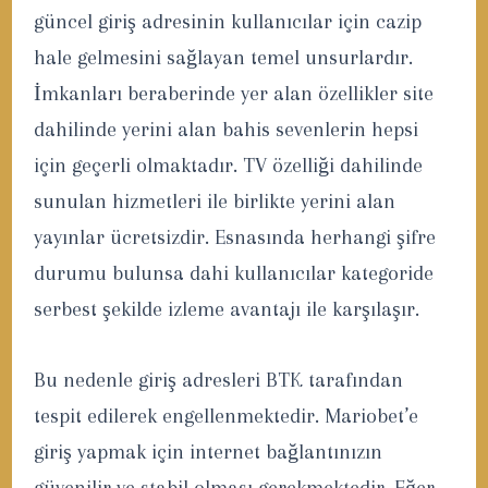
güncel giriş adresinin kullanıcılar için cazip
hale gelmesini sağlayan temel unsurlardır.
İmkanları beraberinde yer alan özellikler site
dahilinde yerini alan bahis sevenlerin hepsi
için geçerli olmaktadır. TV özelliği dahilinde
sunulan hizmetleri ile birlikte yerini alan
yayınlar ücretsizdir. Esnasında herhangi şifre
durumu bulunsa dahi kullanıcılar kategoride
serbest şekilde izleme avantajı ile karşılaşır.
Bu nedenle giriş adresleri BTK tarafından
tespit edilerek engellenmektedir. Mariobet’e
giriş yapmak için internet bağlantınızın
güvenilir ve stabil olması gerekmektedir. Eğer