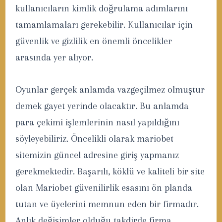
kullanıcıların kimlik doğrulama adımlarını
tamamlamaları gerekebilir. Kullanıcılar için
güvenlik ve gizlilik en önemli öncelikler
arasında yer alıyor.
Oyunlar gerçek anlamda vazgeçilmez olmuştur
demek gayet yerinde olacaktır. Bu anlamda
para çekimi işlemlerinin nasıl yapıldığını
söyleyebiliriz. Öncelikli olarak mariobet
sitemizin güncel adresine giriş yapmanız
gerekmektedir. Başarılı, köklü ve kaliteli bir site
olan Mariobet güvenilirlik esasını ön planda
tutan ve üyelerini memnun eden bir firmadır.
Anlık değişimler olduğu takdirde firma