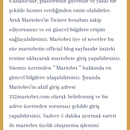
Kullanıcılar, platformun güvenilir ve yasal bir
şekilde hizmet verdiğinden emin olabilirler.
Artık Mariobet’in Twitter hesabını takip
ediyorsunuz ve en güncel bilgilere erişim
sağlayabilirsiniz. Mariobet üye ol severler bu
site mariobetin official blog sayfasıdır üstteki
resime tıklayarak mariobete giriş yapabilirsiniz.
Sitemiz üzerinden ” Mariobet ” hakkında en
güncel bilgilere ulaşabilirsiniz. Şuanda
Mariobet’in aktif giriş adresi
332mariobet.com olarak belirlenmiş ve bu
adres üzerinden sorunsuz şekilde giriş
yapabilirsiniz. Sadece 5 dakika ayırmak sureti
ile mariobet üyelik oluşturma işlemini