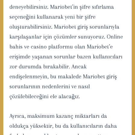
deneyebilirsiniz. Mariobet’in şifre sıfırlama
seçeneğini kullanarak yeni bir şifre
oluşturabilirsiniz. Mariobet giriş sorunlarıyla
karşılaşanlar için çözümler sunuyoruz. Online
bahis ve casino platformu olan Mariobet’e
erişimde yaşanan sorunlar bazen kullanıcıları
zor durumda bırakabilir. Ancak
endişelenmeyin, bu makalede Mariobet giriş
sorunlarının nedenlerini ve nasıl
çözülebileceğini ele alacağız.
Ayrıca, maksimum kazanç miktarları da
oldukça yüksektir, bu da kullanıcıların daha