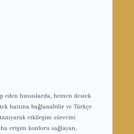
lep eden hususlarda, hemen destek
tek hattına bağlanabilir ve Türkçe
tanıyarak etkileşim sürecini
daha erişim konforu sağlayan,