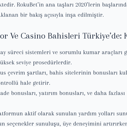
ktedir. RokuBet’in ana taşları 2020’lerin başlarında
klanan bir bakış açısıyla inşa edilmiştir.
 Ve Casino Bahisleri Türkiye’de: Ka
y süreci sistemleri ve sorumlu kumar araçları gi
üksek seviye prosedürlerdir.
s çevrim şartları, bahis sitelerinin bonusları k
ntrollü hale getirir.
 iade bonusları, yatırım bonusları, ve daha fazlası
atformun aktif olarak sunulan yardım yolları sun
n seçenekler sunuluşu, üye deneyimini artırırken,