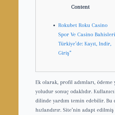
Content
Rokubet Roku Casino
Spor Ve Casino Bahisler
Türkiye’de: Kayıt, Indir,
Giriş”
Ek olarak, profil adımları, ödeme
yoludur sonuç odaklıdır. Kullanıcı
dilinde yardım temin edebilir. Bu 
hızlandırır. Site’nin adapt edilmi