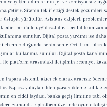
rım ve çekim adımlarının jet ve komisyonsuz uygu
a getirir. Sitenin teklif ettiği destek çözümleri s
bir üslupla yürütülür. Asistans ekipleri, proble
rlik edici bir ifade uygulayabilir. Geri bildirim z
kullanıma sunulur. Dijital posta yardımı ise daha
i elzem olduğunda benimsenir. Ortalama olarak bi
aşımlar kullanıma sunulur. Dijital posta kanalın
ı ile platform arasındaki iletişimin resmiyet kaz
en Papara sistemi, akıcı ek olarak aracısız ödem
ur. Papara yoluyla edilen para yükleme anlık e-c
temin en ciddi faydası, banka geçiş limitine tabi 
Modern zamanda e-platform üzerinde oyun etkileşi