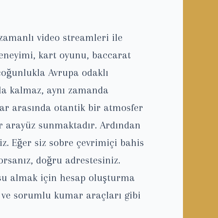
zamanlı video streamleri ile
 deneyimi, kart oyunu, baccarat
, çoğunlukla Avrupa odaklı
akla kalmaz, aynı zamanda
lar arasında otantik bir atmosfer
 bir arayüz sunmaktadır. Ardından
niz. Eğer siz sobre çevrimiçi bahis
rsanız, doğru adrestesiniz.
usu almak için hesap oluşturma
 ve sorumlu kumar araçları gibi