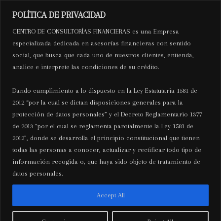
Ir
Navegación
Mai
POLÍTICA DE PRIVACIDAD
al
de
C.C.F
CENTRO DE CONSULTORÍAS FINANCIERAS es una Empresa
Men
contenido
entradas
especializada dedicada en asesorías financieras con sentido
social, que busca que cada uno de nuestros clientes, entienda,
Centro de Consultorías
analice e interprete las condiciones de su crédito.
Financieras
Dando cumplimiento a lo dispuesto en la Ley Estatutaria 1581 de
2012 “por la cual se dictan disposiciones generales para la
protección de datos personales” y el Decreto Reglamentario 1377
de 2013 “por el cual se reglamenta parcialmente la Ley 1581 de
Bahis severlerin ilk
2012”, donde se desarrolla el principio constitucional que tienen
todas las personas a conocer, actualizar y rectificar todo tipo de
tercihlerinden biri haline gelen
información recogida o, que haya sido objeto de tratamiento de
Bahiscom giriş adresi
datos personales.
Por
centrode
/
septiembre 7, 2025
Accept All